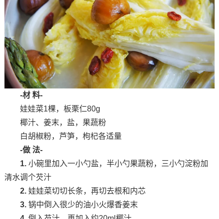
-材 料-
娃娃菜1棵，板栗仁80g
椰汁、姜末，盐，果蔬粉
白胡椒粉，芦笋，枸杞各适量
-做 法-
1.
小碗里加入一小勺盐，半小勺果蔬粉，三小勺淀粉加
清水调个芡汁
2.
娃娃菜切切长条，再切去根和内芯
3.
锅中倒入很少的油小火爆香姜末
4.
倒入芡汁，再加入约20ml椰汁