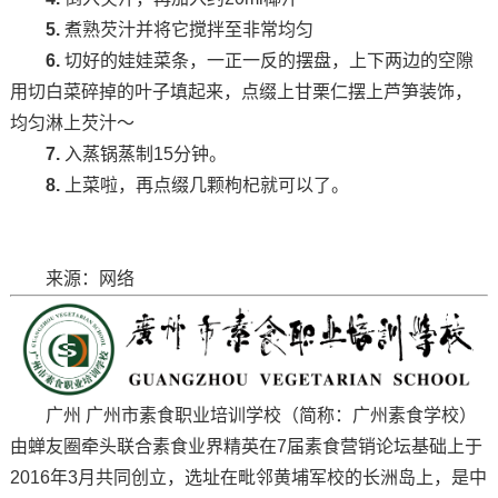
5.
煮熟芡汁并将它搅拌至非常均匀
6.
切好的娃娃菜条，一正一反的摆盘，上下两边的空隙
用切白菜碎掉的叶子填起来，点缀上甘栗仁摆上芦笋装饰，
均匀淋上芡汁～
7.
入蒸锅蒸制15分钟。
8.
上菜啦，再点缀几颗枸杞就可以了。
来源：网络
广州 广州市素食职业培训学校（简称：广州素食学校）
由蝉友圈牵头联合素食业界精英在7届素食营销论坛基础上于
2016年3月共同创立，选址在毗邻黄埔军校的长洲岛上，是中