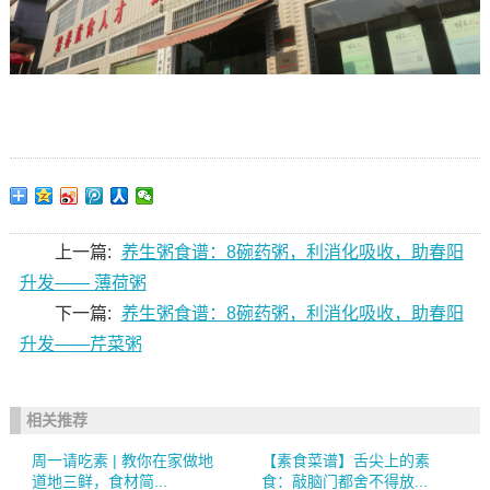
上一篇:
养生粥食谱：8碗药粥，利消化吸收，助春阳
升发—— 薄荷粥
下一篇:
养生粥食谱：8碗药粥，利消化吸收，助春阳
升发——芹菜粥
相关推荐
周一请吃素 | 教你在家做地
【素食菜谱】舌尖上的素
道地三鲜，食材简...
食：敲脑门都舍不得放...