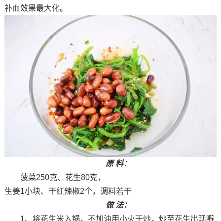
补血效果最大化。
原 料：
菠菜250克、花生80克，
生姜1小块、干红辣椒2个，调料若干
做 法：
1、将花生米入锅，不加油用小火干炒，炒至花生出现噼