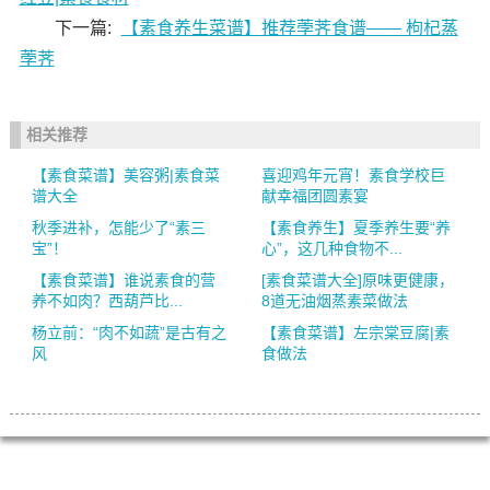
下一篇:
【素食养生菜谱】推荐荸荠食谱—— 枸杞蒸
荸荠
相关推荐
【素食菜谱】美容粥|素食菜
喜迎鸡年元宵！素食学校巨
谱大全
献幸福团圆素宴
秋季进补，怎能少了“素三
【素食养生】夏季养生要“养
宝”！
心”，这几种食物不...
【素食菜谱】谁说素食的营
[素食菜谱大全]原味更健康，
养不如肉？西葫芦比...
8道无油烟蒸素菜做法
杨立前：“肉不如蔬”是古有之
【素食菜谱】左宗棠豆腐|素
风
食做法