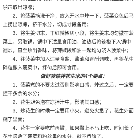
啪声取出晾凉；
2、将菠菜摘洗干净，放入开水中焯一下，菠菜变色后马
上捞出晾凉，挤干水分，切成寸段备用；
3、将生姜切末，干红辣椒切小段，将生姜末均匀撒在菠
菜上，另取锅，锅中下适量食用油，油热后将辣椒下入锅中
翻炒，直至炒出香味，将辣椒段和油一起均匀浇入菠菜中；
4、往菠菜中加入适量食盐、酱油和香醋调味，再将花生
碎粒撒入菠菜中，拌匀后即可食用。
做好菠菜拌花生米的4个要点：
1、菠菜煮的不要太过否则影响口感，焯过之后，一定要
控干多余的水分；
2、花生避免泡在凉拌汁中，影响其口感；
3、炒花生的时候一定要用小火，避免火急了，花生外面
糊了里面；
4、花生一定要吃前再撒，如果撒上不马上吃，时间长了
花生吸收了菠菜和粉丝里的水分，就不香脆了。