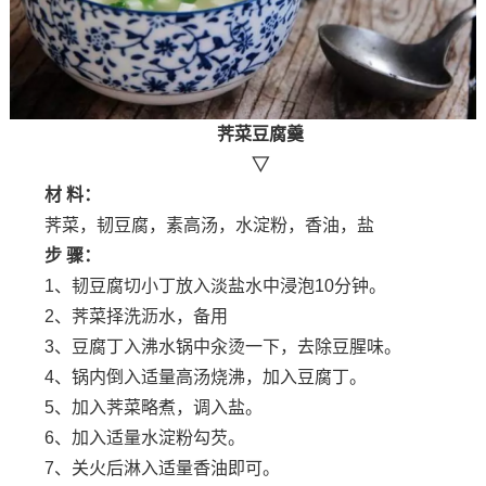
荠菜豆腐羹
▽
材 料：
荠菜，韧豆腐，素高汤，水淀粉，香油，盐
步 骤：
1、韧豆腐切小丁放入淡盐水中浸泡10分钟。
2、荠菜择洗沥水，备用
3、豆腐丁入沸水锅中汆烫一下，去除豆腥味。
4、锅内倒入适量高汤烧沸，加入豆腐丁。
5、加入荠菜略煮，调入盐。
6、加入适量水淀粉勾芡。
7、关火后淋入适量香油即可。