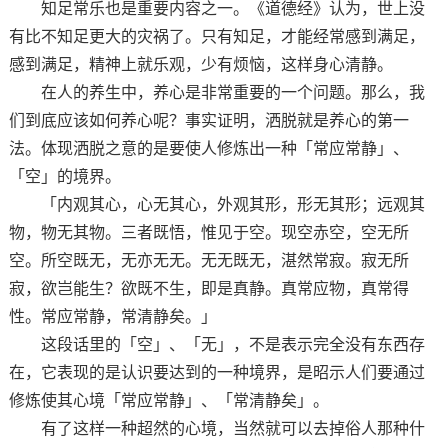
知足常乐也是重要内容之一。《道德经》认为，世上没
有比不知足更大的灾祸了。只有知足，才能经常感到满足，
感到满足，精神上就乐观，少有烦恼，这样身心清静。
在人的养生中，养心是非常重要的一个问题。那么，我
们到底应该如何养心呢？事实证明，洒脱就是养心的第一
法。体现洒脱之意的是要使人修炼出一种「常应常静」、
「空」的境界。
「内观其心，心无其心，外观其形，形无其形；远观其
物，物无其物。三者既悟，惟见于空。现空赤空，空无所
空。所空既无，无亦无无。无无既无，湛然常寂。寂无所
寂，欲岂能生？欲既不生，即是真静。真常应物，真常得
性。常应常静，常清静矣。」
这段话里的「空」、「无」，不是表示完全没有东西存
在，它表现的是认识要达到的一种境界，是昭示人们要通过
修炼使其心境「常应常静」、「常清静矣」。
有了这样一种超然的心境，当然就可以去掉俗人那种什