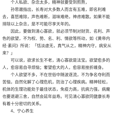
个人私欲、杂念太多，精神就要受到煎熬，
孙思邈指出，长寿对大多数人而言有五难，即名利难
去，喜怒难除，声色难断，滋味难绝，神虑难散。如果不能
排除以上杂念，是不可能尽享天年的。
因此，要做到清心寡欲，就必须节制对财货、名利、声
色的欲望，不为权、势、名、利、情欲等所动，如《黄帝内
经·素问》所说：「恬淡虚无，真气从之，精神内守，病安从
来？」
可以说，欲求长生不老，清心寡欲是法宝。欲望愈多的
人，愈容易自寻烦恼；奢望愈大的人，愈容易挫折缠身。
个人欲望不多，不在世俗中随波逐流，不为争名夺利而
苦恼，自然化解了心理危机，防治了心理疾病。精神轻松，
机体的生理功能处于最佳状态，免疫力高，抗病力强，病魔
也要退避三舍，自然会延年益寿。可见清心寡欲同健康长寿
有着十分密切的关系。
4、宁心养生