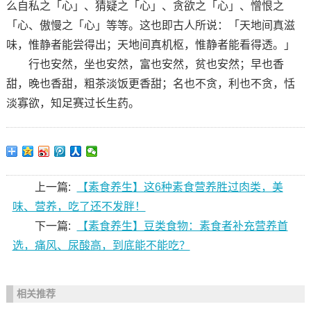
么自私之「心」、猜疑之「心」、贪欲之「心」、憎恨之
「心、傲慢之「心」等等。这也即古人所说：「天地间真滋
味，惟静者能尝得出；天地间真机枢，惟静者能看得透。」
行也安然，坐也安然，富也安然，贫也安然；早也香
甜，晚也香甜，粗茶淡饭更香甜；名也不贪，利也不贪，恬
淡寡欲，知足赛过长生药。
上一篇:
【素食养生】这6种素食营养胜过肉类，美
味、营养，吃了还不发胖！
下一篇:
【素食养生】豆类食物：素食者补充营养首
选，痛风、尿酸高，到底能不能吃？
相关推荐