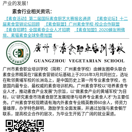
产业的发展！
素食行业相关资讯：
【素食活动】第二届国际素食厨艺大赛报名通道
【素食论坛】十二
届素食营销论坛回顾
【素食联盟】广州素食学校·校企合作联盟
【素食招聘】全国素食企业人才招聘
【素食加盟】2020蝉友圈佛
旅、素猫素食全球免费加盟
广州市素食职业培训学校（简称：广州素食学校）由蝉友圈牵头联合
素食业界精英在7届素食营销论坛基础上于2016年3月共同创立，选址
在毗邻黄埔军校的长洲岛上，是中国历史上第一所专业素食学校，也
是国内最专业、最权威的素食培训机构。广州素食学校以“培养素食专
业人才，推动素食产业发展”为宗旨，以“做素食产业的黄埔军校”为目
标，以“研究素食市场素食厨艺发展规律与培养专业素食人才“为主要任
务。广州素食学校现聘请有海内外素食专业精英教师60余人，师资力
量雄厚，办学特色鲜明，激励学生全面发展，并通过加强与素食餐厅
联系，提高校企合作的层次，为毕业生开拓了广阔的就业渠道。