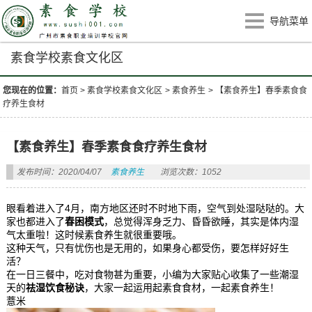
导航菜单
素食学校素食文化区
您现在的位置：
首页
>
素食学校素食文化区
>
素食养生
>
【素食养生】春季素食食
疗养生食材
【素食养生】春季素食食疗养生食材
发布时间：2020/04/07
素食养生
浏览次数：1052
眼看着进入了4月，南方地区还时不时地下雨，空气到处湿哒哒的。大
家也都进入了
春困模式
，总觉得浑身乏力、昏昏欲睡，其实是体内湿
气太重啦！这时候素食养生就很重要哦。
这种天气，只有忧伤也是无用的，如果身心都受伤，要怎样好好生
活？
在一日三餐中，吃对食物甚为重要，小编为大家贴心收集了一些潮湿
天的
祛湿饮食秘诀
，大家一起运用起素食食材，一起素食养生！
薏米