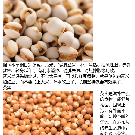
据《本草纲目》记载，薏米：“健脾益胃，补肺清热、祛风胜湿，养颜
驻容、轻身延年”。有利水消肿、健脾去湿、清热排脓等功效。
薏米最好先煸炒过，不会太寒凉，可以和红豆煮粥，就是单纯的薏米
加红豆，而不要加上大米，喝水吃豆子，长期坚持就会有效果了。
芡实
芡实是滋补性强
的食物，能健脾
祛湿、固肾止
泻，有补而不
峻、防燥不腻的
优势。在苏东坡
的养生之道中，
就强调吃芡实。