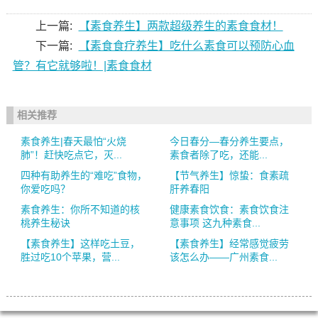
上一篇:
【素食养生】两款超级养生的素食食材！
下一篇:
【素食食疗养生】吃什么素食可以预防心血
管？有它就够啦！|素食食材
相关推荐
素食养生|春天最怕“火烧
今日春分—春分养生要点，
肺”！赶快吃点它，灭...
素食者除了吃，还能...
四种有助养生的“难吃”食物，
【节气养生】惊蛰：食素疏
你爱吃吗？
肝养春阳
素食养生：你所不知道的核
健康素食饮食：素食饮食注
桃养生秘诀
意事项 这九种素食...
【素食养生】这样吃土豆，
【素食养生】经常感觉疲劳
胜过吃10个苹果，营...
该怎么办——广州素食...