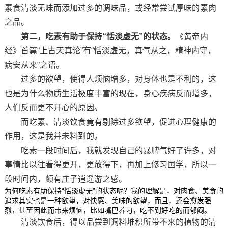
素食清淡无味而添加过多的调味品，或经常尝试厚味的素肉
之品。
第二，吃素有助于保持“恬淡虚无”的状态。
《黄帝内
经》首篇“上古天真论”有“恬淡虚无，真气从之，精神内守，
病安从来”之语。
过多的欲望，使得人烦恼增多，对身体也是不利的，这
也是为什么物质生活极度丰富的现在，身心疾病反而增多，
人们反而更不开心的原因。
而吃素、清淡饮食竟有剔除过多欲望，促进心理健康的
作用，这是我并未料到的。
吃素一段时间后，我就发现自己的暴脾气好了许多，对
事情比以往看得更开，更放得下，再加上修习国学，所以一
段时间内，颇有庄子逍遥游之感。
为何吃素有助保持“恬淡虚无”的状态呢？我的理解是，对肉食、美食的
追求其实也是一种欲望，对快感、美味的欲望，而且，还会愈发强
烈，甚至因此而带来烦恼，比如嘴巴养刁，吃不到好吃的而郁闷。
清淡饮食后，得以品尝到调料堆积所带不来的植物的清