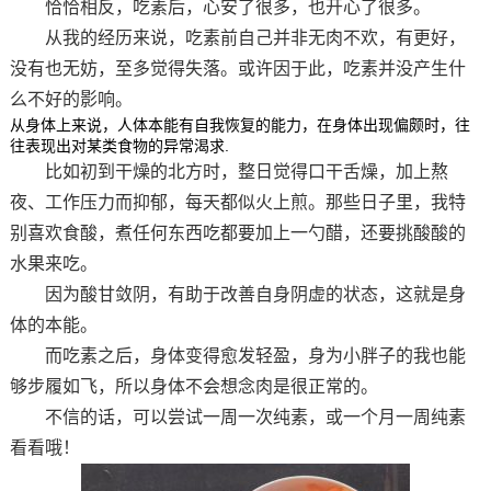
恰恰相反，吃素后，心安了很多，也开心了很多。
从我的经历来说，吃素前自己并非无肉不欢，有更好，
没有也无妨，至多觉得失落。或许因于此，吃素并没产生什
么不好的影响。
从身体上来说，人体本能有自我恢复的能力，在身体出现偏颇时，往
往表现出对某类食物的异常渴求.
比如初到干燥的北方时，整日觉得口干舌燥，加上熬
夜、工作压力而抑郁，每天都似火上煎。那些日子里，我特
别喜欢食酸，煮任何东西吃都要加上一勺醋，还要挑酸酸的
水果来吃。
因为酸甘敛阴，有助于改善自身阴虚的状态，这就是身
体的本能。
而吃素之后，身体变得愈发轻盈，身为小胖子的我也能
够步履如飞，所以身体不会想念肉是很正常的。
不信的话，可以尝试一周一次纯素，或一个月一周纯素
看看哦！