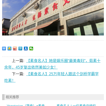
上一篇:
【素食名人】她是娱乐圈“最美毒妇”，茹素十
余年，45岁复出依然美如少女！
下一篇:
【素食名人】25万年轻人跟这个剑桥学霸学
吃素！
相关推荐
Vegetarian（蔬食）≠素食，
素食名人 | 一位素食总统的