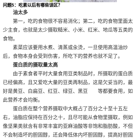
问题5：吃素以后有哪些误区？
油太多
第一，吃的食物很不容易消化；第二，吃的食物里面太
少主食，也就是太少摄取糙米、小米、红米、地瓜等五类的
食物。
素菜应该要用水煮、清蒸或汆烫，一旦使用高温油炒
后，食物本身会受到伤害，所吃下的营养也就不足了。
蛋白质的摄取量太高
由于素食者平时大量食用豆类制品时，所摄取的蛋白质
已经偏高，且又爱吃大量的豆类再制品，这是欠妥当的，最
好是黄豆、白扁豆、红豆、绿豆、黑豆 等都要食用，如
此营养才会均衡。
蛋白质在整个营养摄取中大概占了百分之十至十五左
右，油脂应保持在百分之十，且尽可能从食物里摄取，例如
像坚果类就含有非常丰富的亚麻油酸等非饱和脂肪酸，不但
不会制造坏的胆固醇，还会降低体内坏胆固醇，提高好胆固