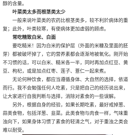
醇的含量。
叶菜类太多而根茎类太少
一般来说叶菜类的农药比根茎类多，较不利於病体的重
复；此外，叶类较寒，有使病体更加虚弱的顾虑。
常吃精致白米、白面
要吃糙米！因为白米的保护层（外面的米糠及里面的胚
芽）都被破坏掉了，它的营养素都会逐渐地被氧化。刚开始
不习惯的话，可以白米、糙米各一半，同时再加点红豆、黄
豆、枸杞，或是加点红枣、莲子、薏仁一起来煮。
无论何种饮食，都应当遵循身体、大自然的选择，依道
而行。我不会勉强任何人吃素，只是把自己的经历说出来，
让大家进行自我判断与选择，消除对素食的一些误解。
另外，根据自身的经验，如果长期吃素，最好戒掉葱、
蒜类食物，包括洋葱、韭菜。此类食物与肉食一样，气味重
浊向下，如果身体习惯了素食的轻清之气，对于重浊之类会
难以耐受。