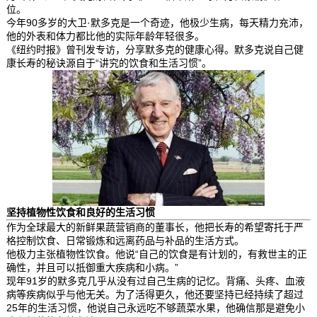
位。
今年90多岁的大卫·默多克是一个奇迹，他极少生病，每天精力充沛，
他的外表和体力都比他的实际年龄年轻很多。
《纽约时报》曾刊发专访，分享默多克的健康心得。默多克说自己健
康长寿的秘诀源自于“讲究的饮食和生活习惯”。
坚持植物性饮食和良好的生活习惯
作为全球最大的新鲜果蔬营销商的董事长，他把长寿的希望寄托于严
格控制饮食、日常锻炼和远离药品与补品的生活方式。
他极力主张植物性饮食。他说“自己的饮食是有计划的，有救世主的正
确性，并且可以抵御重大疾病和小病。”
现年91岁的默多克几乎从没有过自己生病的记忆。背痛、头疼、血液
病等疾病似乎与他无关。为了活得更久，他还要坚持已经持续了超过
25年的生活习惯，他说自己永远吃不够蔬菜水果，他确信那是避免小