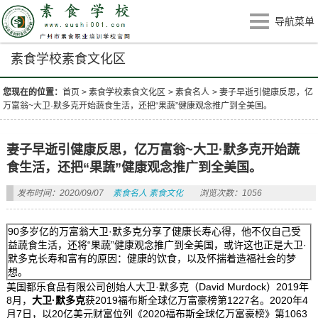
导航菜单
素食学校素食文化区
您现在的位置：
首页
>
素食学校素食文化区
>
素食名人
>
妻子早逝引健康反思，亿
万富翁~大卫·默多克开始蔬食生活，还把“果蔬”健康观念推广到全美国。
妻子早逝引健康反思，亿万富翁~大卫·默多克开始蔬
食生活，还把“果蔬”健康观念推广到全美国。
发布时间：2020/09/07
素食名人
素食文化
浏览次数：1056
90多岁亿的万富翁大卫·默多克分享了健康长寿心得，他不仅自己受
益蔬食生活，还将“果蔬”健康观念推广到全美国，或许这也正是大卫·
默多克长寿和富有的原因：健康的饮食，以及怀揣着造福社会的梦
想。
美国都乐食品有限公司创始人大卫·默多克（David Murdock）2019年
8月，
大卫·默多克
获2019福布斯全球亿万富豪榜第1227名。2020年4
月7日，以20亿美元财富位列《2020福布斯全球亿万富豪榜》第1063