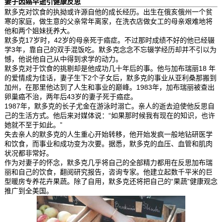
妻子因癌早逝引健康反思
默多克对饮食的执拗或许源自他的成长经历。出生在俄亥俄州一个贫
寒的家庭，做生意的父亲常年离家，在洗衣店做女工的母亲艰难地将
他和两个姐妹抚养大。
默多克17岁时，42岁的母亲死于癌症。不过那时成绩不好的他已经辍
学3年，靠自己的双手混饭吃。默多克念念不忘辍学经历却并不引以为
憾，他说他自己从中得到求学的动力。
默多克对于饮食的挑剔却是他成功几十年后的事。他与加布瑞丽18 年
的爱情成为佳话，妻子生下2个子女后，默多克的事业从亚利桑那搬到
加州，在那里他达到了人生和事业的巅峰。1983年，加布瑞丽被查出
卵巢癌不治，两年后43岁的妻子死于癌症。
1987年，默多克的长子尤金在游泳时溺亡。亲人的逝去迫使他反思自
己的生活方式。他后来对媒体说：“如果那时候我有现在的知识，也许
她就不至于如此。”
失去亲人的默多克的人生重心开始转移，他开始发疯一般地钻研医学
和饮食，而事业和成功变为次要。据悉，默多克的血压、血管和肌肉
状况都非常好。
作为对妻子的怀念，默多克几乎将自己的全部精力都用在反思加布瑞
丽和自己的饮食，翻阅研究报告，咨询专家。他建立起数千平米的巨
型暖房专养花卉果蔬。除了自用，默多克还将把自己的“果蔬”健康观念
推广到全美国。