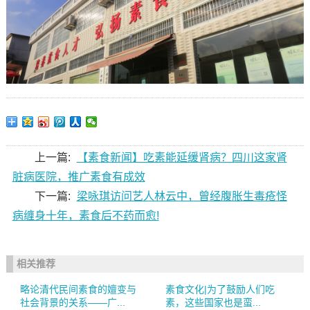
上一篇:
【素食新闻】吃素能延缓肾病？四川这家肾
脏病医院，推广素食有成效
下一篇:
梁咏琪访问艺人林云中，曾经腹胀生毒疮怪
病缠身十年，素食后不药而愈!
相关推荐
略论清代民间素食的嬗变与
素食文化|为了鼓励人们吃
社会背景的关系——广...
素，这些国家也是蛮...