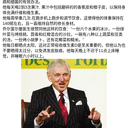
病和细菌的有效办法。
他每天喝2到3次果汁, 果汁中包括磨碎的的香蕉皮和橙子皮，以保持身
体充满纤维和维生素。
他每周举重几次,在跑步机上跑步和调节饮食，这使得他的体重保持在
140磅左右，且一直维持自然的修长身材。
乔尔富尔曼医生很赞同他这样的饮食：“一份六个水果的冰沙，一份绿
叶菜与烤核桃、茴香和红橙混合的沙拉，一碗有八种以上蔬菜和豆类
的汤，一份烤小胡萝卜，还有花椰菜和糙米。”
他每日都晒点太阳，这对正常吸收维生素D是至关重要的，但他认为也
不要晒得太过分，以免诱发皮肤癌，他每天晚上不迟于11点上床睡
觉，并睡眠六小时以上。