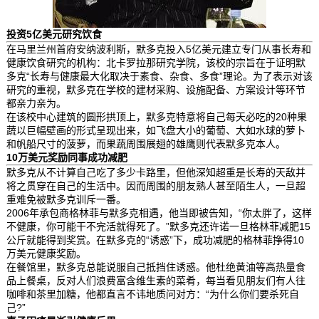
投资5亿美元研究饮食
在马里兰州首府安纳波利斯，默多克投入5亿美元建立专门从事长寿和
健康饮食研究的机构：北卡罗拉那研究学院，该校的宗旨在于证明默
多克“长寿与健康最大化取决于素食、杂食、多食”理论。为了表示对该
研究的重视，默多克在学校的建材采购、设施配备、方案设计等环节
都亲力亲为。
在该校中心建筑的圆形拱顶上，默多克特意将自己每天必吃的20种果
蔬以巨幅壁画的形式呈现出来，如飞盘大小的葡萄、大如水球的萝卜
和帆船尺寸的菠萝，而果蔬周围展翅的雄鹰则代表默多克本人。
10万美元奖励同事成功减肥
默多克从不计算自己吃了多少卡路里，但他深知超重是长寿的天敌并
将之贯穿在自己的生活中。因而周围的朋友熟人甚至陌生人，一旦超
重难免被默多克训斥一番。
2006年承包商格林菲与默多克相遇，他当即被告知，“你太胖了，这样
不健康，你可能干不完活就得死了。”默多克还许诺一旦格林菲减肥15
公斤就能得到奖赏。在默多克的“诱惑”下，成功减肥的格林菲挣得10
万美元健康奖励。
在餐馆里，默多克总能说服自己抵挡住诱惑。他杜绝黄油等高热量食
品上餐桌，反对人们浪费富含维生素的菜肴，每当看见朋友们有人往
咖啡和茶里加糖，他都直言不讳地质问对方：“为什么你们要杀死自
己?”