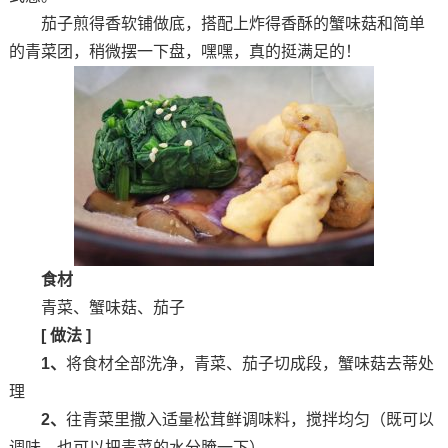
茄子煎得香软铺做底，搭配上炸得香酥的蟹味菇和简单
的青菜团，稍微摆一下盘，嘿嘿，真的挺满足的！
食材
青菜、蟹味菇、茄子
[ 做法 ]
1、
将食材全部洗净，青菜、茄子切成段，蟹味菇去蒂处
理
2、
往青菜里撒入适量松茸鲜调味料，搅拌均匀（既可以
调味，也可以把青菜的水分腌一下）