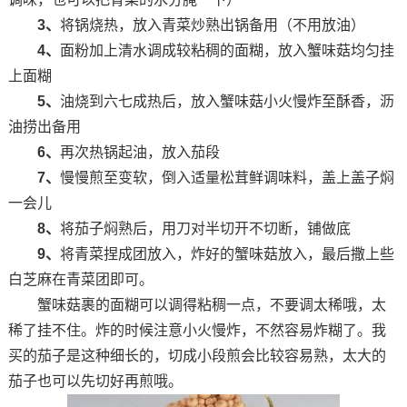
3、
将锅烧热，放入青菜炒熟出锅备用（不用放油）
4、
面粉加上清水调成较粘稠的面糊，放入蟹味菇均匀挂
上面糊
5、
油烧到六七成热后，放入蟹味菇小火慢炸至酥香，沥
油捞出备用
6、
再次热锅起油，放入茄段
7、
慢慢煎至变软，倒入适量松茸鲜调味料，盖上盖子焖
一会儿
8、
将茄子焖熟后，用刀对半切开不切断，铺做底
9、
将青菜捏成团放入，炸好的蟹味菇放入，最后撒上些
白芝麻在青菜团即可。
蟹味菇裹的面糊可以调得粘稠一点，不要调太稀哦，太
稀了挂不住。炸的时候注意小火慢炸，不然容易炸糊了。我
买的茄子是这种细长的，切成小段煎会比较容易熟，太大的
茄子也可以先切好再煎哦。