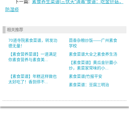
下一篇:
素食养生菜谱|三伏天“清毒”食谱：吃金针菇，
防湿疹
相关推荐
70道寺院素食菜谱，转发功
茴香杂粮炒饭——广州素食
德无量！
学校
【素食营养菜谱】一道满足
素食菜谱大全之素食养生汤
你素食营养与素食美...
【素食菜谱】黄瓜金针蘑小
炒，素菜家常味的小...
【素食菜谱】年糕这样做也
素食菜谱|竹报平安
太好吃了！香到停不...
素食菜谱：豆腐三明治