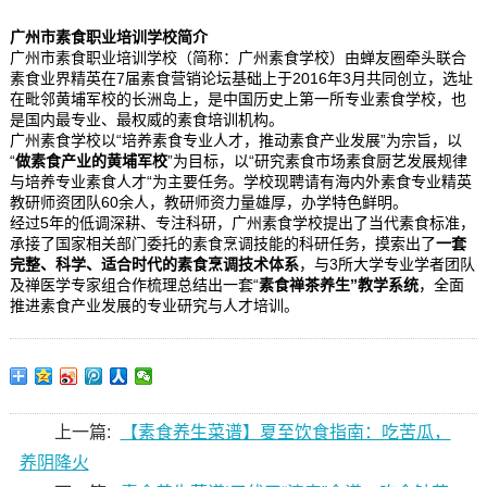
广州市素食职业培训学校简介
广州市素食职业培训学校（简称：广州素食学校）由蝉友圈牵头联合
素食业界精英在7届素食营销论坛基础上于2016年3月共同创立，选址
在毗邻黄埔军校的长洲岛上，是中国历史上第一所专业素食学校，也
是国内最专业、最权威的素食培训机构。
广州素食学校以“培养素食专业人才，推动素食产业发展”为宗旨，以
“
做素食产业的黄埔军校
”为目标，以“研究素食市场素食厨艺发展规律
与培养专业素食人才“为主要任务。学校现聘请有海内外素食专业精英
教研师资团队60余人，教研师资力量雄厚，办学特色鲜明。
经过5年的低调深耕、专注科研，广州素食学校提出了当代素食标准，
承接了国家相关部门委托的素食烹调技能的科研任务，摸索出了
一套
完整、科学、适合时代的素食烹调技术体系
，与3所大学专业学者团队
及禅医学专家组合作梳理总结出一套“
素食禅茶养生
”教学系统
，全面
推进素食产业发展的专业研究与人才培训。
上一篇:
【素食养生菜谱】夏至饮食指南：吃苦瓜，
养阴降火