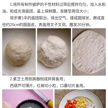
1.将所有制作披萨的干性材料过筛后搅拌均匀，加入水和
油，和成光滑面团，盖上保鲜膜，发酵至两倍大小；
将步骤1中的面团取出，排出空气，揉成圆球状，擀成直
径约20cm的圆面皮，表面用叉子叉洞，醒发20分钟。
2.素芝士用刨屑器刨成碎屑备用；
西葫芦切薄片，红椒切小粒，口蘑切片备用。