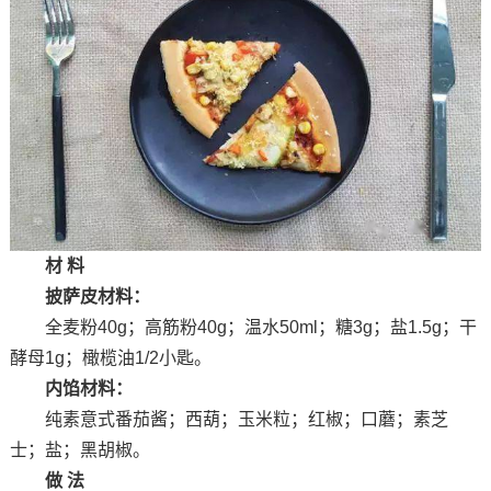
材 料
披萨皮材料：
全麦粉40g；高筋粉40g；温水50ml；糖3g；盐1.5g；干
酵母1g；橄榄油1/2小匙。
内馅材料：
纯素意式番茄酱；西葫；玉米粒；红椒；口蘑；素芝
士；盐；黑胡椒。
做 法