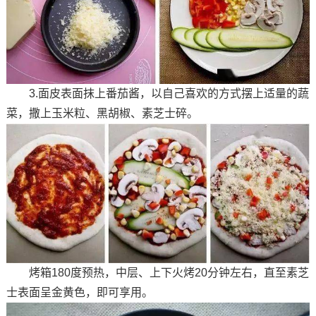
3.面皮表面抹上番茄酱，以自己喜欢的方式摆上适量的蔬
菜，撒上玉米粒、黑胡椒、素芝士碎。
烤箱180度预热，中层、上下火烤20分钟左右，直至素芝
士表面呈金黄色，即可享用。