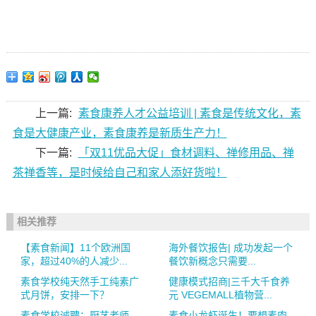
广州素食学校/素食餐厅/素食菜谱/素食厨师/素食健康/素
食养生/
上一篇:
素食康养人才公益培训 | 素食是传统文化，素
食是大健康产业，素食康养是新质生产力！
下一篇:
「双11优品大促」食材调料、禅修用品、禅
茶禅香等，是时候给自己和家人添好货啦！
相关推荐
【素食新闻】11个欧洲国
海外餐饮报告| 成功发起一个
家，超过40%的人减少...
餐饮新概念只需要...
素食学校纯天然手工纯素广
健康模式招商|三千大千食养
式月饼，安排一下？
元 VEGEMALL植物营...
素食学校诚聘：厨艺老师、
素食小龙虾诞生！要想素肉