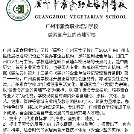
广州市素食职业培训学校
做素食产业的黄埔军校
广州市素食职业培训学校（简称：广州素食学校）于2016年由广州市
民政局批准登记设立的民办非企业机构，是非盈利社会单位，归口广
州市人社局主管。学校选址在毗邻黄埔军校旧址的长洲岛上，是中国
历史上首所专业素食学校，也是国内专业、权威的素食培训机构。根
据《民法典》第九十二条与《民办非企业单位登记管理暂行条例》第
二十一条，广州素食学校除开展正常的社会服务外，亦可接受社会捐
赠。广州素食学校以“传播健康生活文化、推动素食产业发展”为宗旨，
以“做素食产业的黄埔军校”为目标，以“研创素食专业技能，培养素食
专业人才”为任务。学校现聘请有海内外素食理论、原料、文化、厨
艺、健康、管理等领域专业精英教研团队60余人，师资力量雄厚，办
学特色鲜明。经过8年的低调深耕、专注科研，广州素食学校完成了以
下成果，全面推进素食产业发展的专业研究与人才培训。
1、提出了当代素食标准（纯净素、蛋奶素、蔬素）。
2、提出了素食的发展方向（好吃健康、本味鲜香），摸索出了一套完
整、科学、适合时代的家居素食烹饪技术体系（少油少盐少煎炸，多