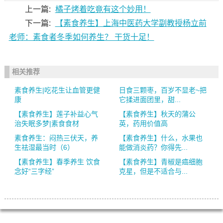
上一篇:
橘子烤着吃竟有这个妙用！
下一篇:
【素食养生】上海中医药大学副教授杨立前
老师：素食者冬季如何养生？ 干货十足！
相关推荐
素食养生|吃花生让血管更健
日食三颗枣，百岁不显老~把
康
它揉进面团里，甜...
【素食养生】莲子补益心气
【素食养生】秋天的蒲公
治失眠多梦|素食食材
英，药用价值高
素食养生：闷热三伏天，养
【素食养生】什么，水果也
生祛湿最当时（6）
能做消炎药？你得先...
【素食养生】春季养生 饮食
【素食养生】青椒是癌细胞
念好“三字经”
克星，但是不适合与...