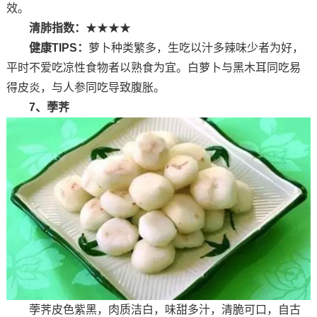
效。
清肺指数：
★★★★
健康TIPS：
萝卜种类繁多，生吃以汁多辣味少者为好，
平时不爱吃凉性食物者以熟食为宜。白萝卜与黑木耳同吃易
得皮炎，与人参同吃导致腹胀。
7、荸荠
荸荠皮色紫黑，肉质洁白，味甜多汁，清脆可口，自古