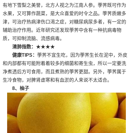
有地下雪梨之美誉，北方人视之为江南人参。荸荠既可作为
水果，又可算作蔬菜，是大众喜爱的时令之品。荸荠质嫩多
津，可治疗热病津伤口渴之症，对糖尿病尿多者，有一定的
辅助治疗作用。近年研究还发现荸荠中含有一种抗病毒物
质，可抑制流脑、流感病毒。
清肺指数：
★★★★
健康TIPS：
荸荠不宜生吃，因为荸荠生长在泥中，外皮
和内部都有可能附着着较多的细菌和寄生虫，所以一定要洗
净煮透后方可食用，而且煮熟的荸荠更甜。另外，荸荠属于
生冷食物，对脾肾虚寒和有血淤的人来说不太适合。
8、柚子