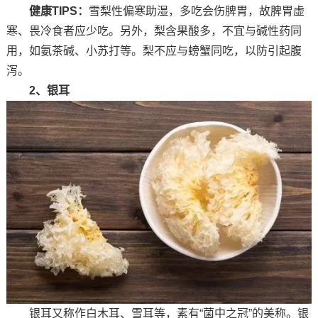
健康TIPS：
雪梨性偏寒助湿，多吃会伤脾胃，故脾胃虚
寒、畏冷食者应少吃。另外，梨含果酸多，不宜与碱性药同
用，如氨茶碱、小苏打等。梨不应与螃蟹同吃，以防引起腹
泻。
2、银耳
银耳又称作白木耳、雪耳等，素有“菌中之冠”的美称。银