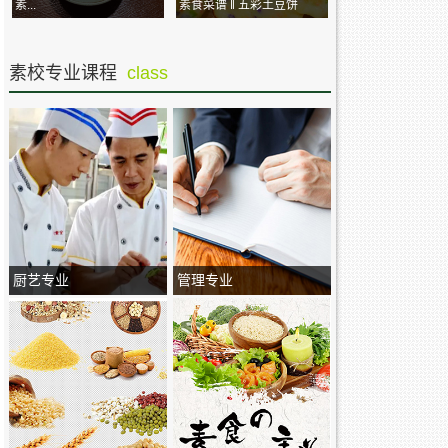
素...
素食菜谱 ‖ 五彩土豆饼
素校专业课程
class
厨艺专业
管理专业