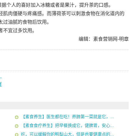
可根据个人的喜好加入冰糖或者是果汁，提升茶的口感。
轻肌肉僵硬与疼痛感。而薄荷茶可以刺激食物在消化道内的
太过油腻的食物后饮用。
者不宜过多饮用。
编辑：素食营销网-明章
？
样
【素食养生】医生都在吃！养肺第一菜就是它，...
【素食食疗养生】把早餐换成它，健脾胃，安心...
吃，可以缓解你的鸭梨山大，但是也要健康点的...