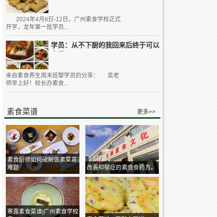
2024年4月8日-12日，广州素食学校正式
开学，龙年第一批学员...
学员：从不下厨的我回来后终于可以
大展...
来自素食养生周末班黎学员的分享： 吴老
师早上好！校长办素食...
素食菜谱
更多>>
素食厨师如何破解做素菜寡淡
难题
改善抑郁症的素食食药方。
寒露素食菜谱|广州素食学校