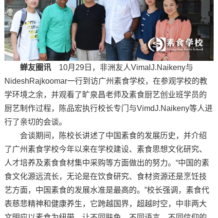
蝉友圈讯
10月29日，非洲友人VimalJ.Naikeny与
NideshRajkoomar一行到访广州素食学校，在参观学校的教
学环境之余，并观看了旷泉昌老师及素食厨艺创业班学员的
厨艺制作过程，陈品宏执行校长专门与VimdJ.Naikeny等人进
行了亲切的会谈。
会谈期间，陈校长讲述了中国素食的发展历史，并介绍
了广州素食学校今年以来在学校建设、素食思想文化研究、
人才培养及素食食材集中采购等方面做出的努力。“中国的素
食文化源远流长，无论是在饮食研究、食材资源还是烹饪技
艺方面，中国素食的发展水准是最高的。”校长强调，素食代
表慈悲精神和健康养生，它跨越国界，超越时空，中非两大
文明应以素食为纽带，让不同肤色、不同语言、不同信仰的