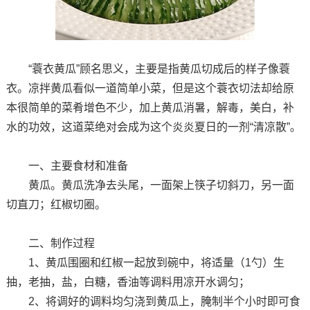
“蓑衣黄瓜”顾名思义，主要是指黄瓜切成后的样子像蓑
衣。凉拌黄瓜看似一道简单小菜，但是这个蓑衣切法却给原
本很简单的菜肴增色不少，加上黄瓜消暑，解毒，美白，补
水的功效，这道菜绝对会成为这个炎炎夏日的一剂“清凉散”。
一、主要食材和准备
黄瓜。黄瓜洗净去头尾，一面架上筷子切斜刀，另一面
切直刀；红椒切圈。
二、制作过程
1、黄瓜围圈和红椒一起放到碗中，将适量（1勺）生
抽，老抽，盐，白糖，香油等调料用凉开水调匀；
2、将调好的调料均匀浇到黄瓜上，腌制半个小时即可食