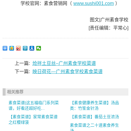
学校官网：素食营销网（
www.sushi001.com
）
图文|广州素食学校
[责任编辑：平常心]
上一篇:
炝拌土豆丝–广州素食学校菜谱
下一篇:
映日荷花—广州素食学校素食菜谱
相关推荐
素食菜谱|这五福临门系列菜
【素食健康养生菜谱】汤品
谱，好看还超好吃...
类：竹笙金针汤
【素食菜谱】家常素食菜谱
【素食菜谱】番茄土豆浓汤
之红樱绿菠
素食菜谱之二十道素食养生
汤