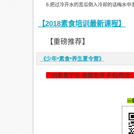
6.把过冷开水的苦瓜倒入冷却的话梅水中
【2018素食培训最新课程】
【重磅推荐】
《少年*素食*养生夏令营》
广州素食学校-曾婕老师 手机/微信：186
—