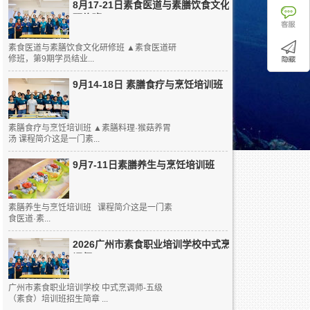
8月17-21日素食医道与素膳饮食文化
研修班
素食医道与素膳饮食文化研修班 ▲素食医道研
修班，第9期学员结业...
9月14-18日 素膳食疗与烹饪培训班
素膳食疗与烹饪培训班 ▲素膳料理·猴菇养胃
汤 课程简介这是一门素...
9月7-11日素膳养生与烹饪培训班
素膳养生与烹饪培训班 课程简介这是一门素
食医道·素...
2026广州市素食职业培训学校中式烹
调师...
广州市素食职业培训学校 中式烹调师-五级
（素食）培训班招生简章 ...