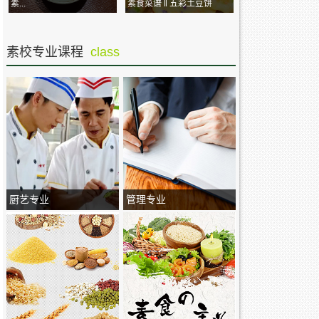
素...
素食菜谱 ‖ 五彩土豆饼
素校专业课程
class
厨艺专业
管理专业