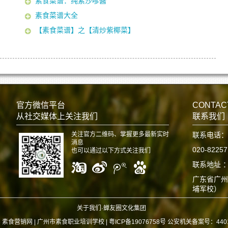
素食菜谱：纯素沙嗲醬
素食菜谱大全
【素食菜谱】之【清炒紫椰菜】
官方微信平台
CONTAC
从社交媒体上关注我们
联系我们
关注官方二维码、掌握更多最新实时
联系电话：
消息
020-8225
也可以通过以下方式关注我们
联系地址 
广东省广州
埔军校）
关于我们·蝉友圈文化集团
6 素食营销网 |
广州市素食职业培训学校 | 粤ICP备19076758号 公安机关备案号：440112