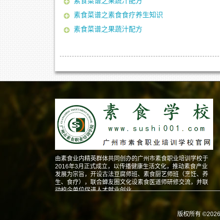
素食菜谱之果蔬汁配方
素食菜谱之素食食疗养生知识
素食菜谱之果蔬汁配方
由素食业内精英群体共同创办的广州市素食职业培训学校于
2016年3月正式成立，以传播健康生活文化，推动素食产业
发展为宗旨，开设古法豆腐师班、素食厨艺师班（烹饪、养
生、食疗），联合蝉友圈文化设素食医道师研修交流，并联
动校企单位促进人才就业创业。
版权所有 ©202