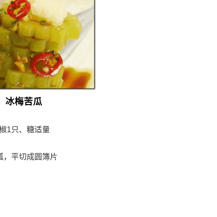
冰梅苦瓜
辣椒1只、糖适量
瓤，平切成圆簿片