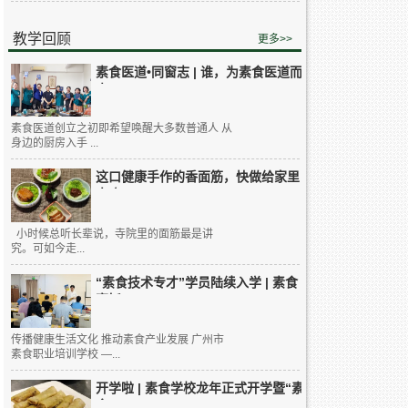
教学回顾
更多>>
素食医道•同窗志 | 谁，为素食医道而
来...
素食医道创立之初即希望唤醒大多数普通人 从
身边的厨房入手 ...
这口健康手作的香面筋，快做给家里
人吃...
小时候总听长辈说，寺院里的面筋最是讲
究。可如今走...
“素食技术专才”学员陆续入学 | 素食
烹饪...
传播健康生活文化 推动素食产业发展 广州市
素食职业培训学校 —...
开学啦 | 素食学校龙年正式开学暨“素
食...