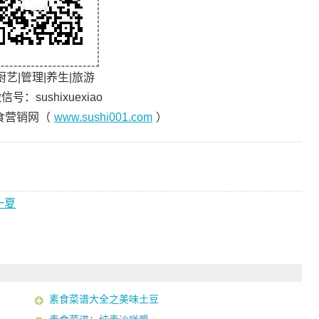
厨艺|管理|养生|旅游
信号：sushixuexiao
食营销网（
www.sushi001.com
）
一夏
素食菜谱大全之美味土豆