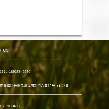
T US
7167，18928842230
：
市黄埔区长洲岛洪福市新街六巷12号（毗邻黄
02000027 |
|