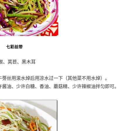
七彩丝带
椒、莴苣、黑木耳
中牛蒡丝用滚水焯后用凉水过一下（其他菜不用水焯）。
少许酱油、少许白糖、香油、蘑菇精、少许辣椒油拌匀即可。