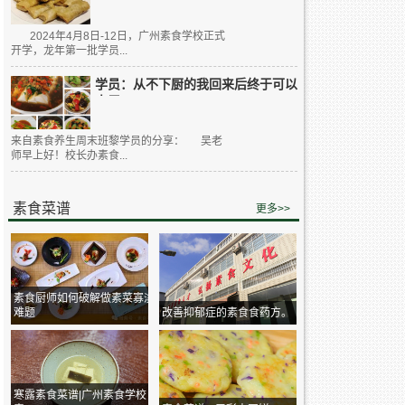
2024年4月8日-12日，广州素食学校正式
开学，龙年第一批学员...
学员：从不下厨的我回来后终于可以
大展...
来自素食养生周末班黎学员的分享： 吴老
师早上好！校长办素食...
素食菜谱
更多>>
素食厨师如何破解做素菜寡淡
难题
改善抑郁症的素食食药方。
寒露素食菜谱|广州素食学校