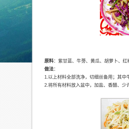
原料
：紫甘蓝、牛蒡、黄瓜、胡萝卜、红
做法
：
1.以上材料全部洗净，切细丝备用；其
2.将所有材料放入盆中，加盐、香醋、