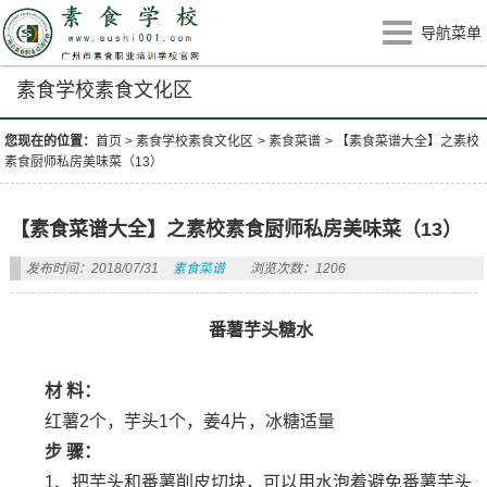
导航菜单
素食学校素食文化区
您现在的位置：
首页
>
素食学校素食文化区
>
素食菜谱
>
【素食菜谱大全】之素校
素食厨师私房美味菜（13）
【素食菜谱大全】之素校素食厨师私房美味菜（13）
发布时间：2018/07/31
素食菜谱
浏览次数：1206
番薯芋头糖水
材 料：
红薯2个，芋头1个，姜4片，冰糖适量
步 骤：
1、把芋头和番薯削皮切块，可以用水泡着避免番薯芋头