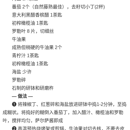
番茄 2个（自然藤熟最佳），去籽切小丁(2杯)
意大利黑醋香槟醋 1茶匙
初榨橄榄油 1茶匙
罗勒叶 8 片，切细丝
牛油果
成熟但稍硬的牛油果 2个
青柠汁 1茶匙
初榨橄榄油 1茶匙
海盐 少许
罗勒碎
石制的研钵和研磨杵
— 做法 —
❶ 将辣椒丁、红葱碎和海盐放进研钵中捣1-2分钟，至捣
成糊状。将捣好的糊倒入番茄丁，加入醋汁、橄榄油和罗勒
叶，搅拌均匀，萨尔萨酱即成
❷ 高温预热烧烤架或煎锅，牛油果对切去核，不要去皮