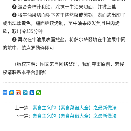
❸ 混合青柠汁和油，涂抹于牛油果切面，并撒上盐
❹ 将牛油果切面朝下置于烧烤架或煎锅，表面烤出印子
或出现焦黄色，翻面继续烤制，至牛油果皮发焦且果肉烤
软，取出冷却5分钟
❺ 再次在牛油果表面撒盐，将萨尔萨酱填在牛油果中间
的坑中，装点罗勒碎即可
（版权声明：图文来自网络整理，我们尊重原创，若侵
权请联系本平台删除）
上一篇:
素食主义的【素食菜谱大全】之最新做法
下一篇:
素食主义的【素食菜谱大全】之最新做法