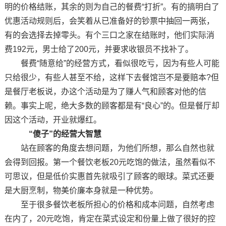
明的价格结账，其余的则为自己的餐费“打折”。有的搞明白了
优惠活动规则后，会笑着从已准备好的钞票中抽回一两张，
有的会选择去掉零头。有个三口之家在结账时，他们实际消
费192元，男士给了200元，并要求收银员不找补了。
餐费“随意给”的经营方式，看似很吃亏，因为有些人可能
只给很少，有些人甚至不给，这样下去餐馆岂不是要赔本?但
是餐厅老板说，办这个活动是为了赚人气和顾客对他的信
赖。事实上呢，绝大多数的顾客都是有“良心”的。但是餐厅却
因这个活动，开业就爆红。
“傻子”的经营大智慧
站在顾客的角度去想问题，为他们所想，那么自然也就
会得到回报。第一个餐饮老板20元吃饱的做法，虽然看似不
可思议，但是低价实惠首先就吸引了顾客的眼球。菜式还要
是大厨烹制，物美价廉本身就是一种优势。
至于很多餐饮老板所担心的价格和成本问题，自然考虑
在内了，20元吃饱，肯定在菜式设定和份量上做了很好的控