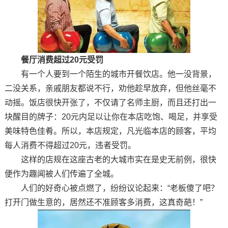
餐厅消费超过20元受罚
有一个人要到一个陌生的城市开餐饮店。他一没背景，
二没关系，亲戚朋友都说不行，劝他趁早放弃，但他丝毫不
动摇。饭店很快开张了，不仅请了名师主厨，而且还打出一
块醒目的牌子：20元内足以让你在本店吃饱、喝足，并享受
美味特色佳肴。所以，本店规定，凡光临本店的顾客，平均
每人消费不得超过20元，违者受罚。
这样的店规在这座古老的大城市实在是史无前例，很快
便作为趣闻被人们传遍了全城。
人们的好奇心被点燃了，纷纷议论起来：“老板傻了吧？
打开门做生意的，居然还不准顾客多消费，这真奇葩！”