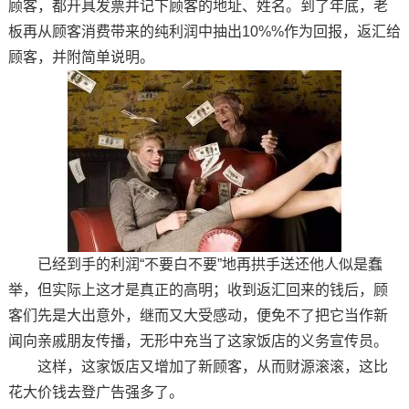
顾客，都开具发票并记下顾客的地址、姓名。到了年底，老
板再从顾客消费带来的纯利润中抽出10%%作为回报，返汇给
顾客，并附简单说明。
已经到手的利润“不要白不要”地再拱手送还他人似是蠢
举，但实际上这才是真正的高明；收到返汇回来的钱后，顾
客们先是大出意外，继而又大受感动，便免不了把它当作新
闻向亲戚朋友传播，无形中充当了这家饭店的义务宣传员。
这样，这家饭店又增加了新顾客，从而财源滚滚，这比
花大价钱去登广告强多了。