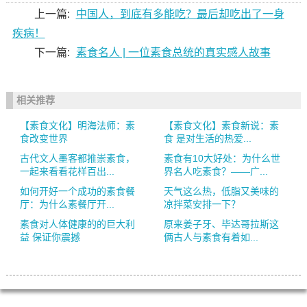
上一篇:
中国人，到底有多能吃？最后却吃出了一身
疾病！
下一篇:
素食名人 | 一位素食总统的真实感人故事
相关推荐
【素食文化】明海法师：素
【素食文化】素食新说：素
食改变世界
食 是对生活的热爱...
古代文人墨客都推崇素食，
素食有10大好处：为什么世
一起来看看花样百出...
界名人吃素食？——广...
如何开好一个成功的素食餐
天气这么热，低脂又美味的
厅：为什么素餐厅开...
凉拌菜安排一下？
素食对人体健康的的巨大利
原来姜子牙、毕达哥拉斯这
益 保证你震撼
俩古人与素食有着如...