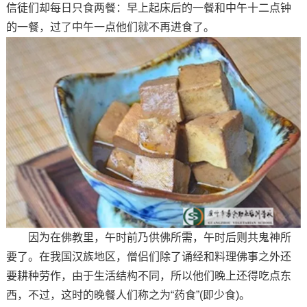
信徒们却每日只食两餐：早上起床后的一餐和中午十二点钟
的一餐，过了中午一点他们就不再进食了。
因为在佛教里，午时前乃供佛所需，午时后则共鬼神所
要了。在我国汉族地区，僧侣们除了诵经和料理佛事之外还
要耕种劳作，由于生活结构不同，所以他们晚上还得吃点东
西，不过，这时的晚餐人们称之为“药食”(即少食)。