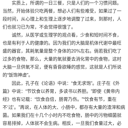
实质上，所谓的一日三餐，只是人们的一个习惯问题。
当然，开始体验只吃两餐，想必人们有些难受，如果过了一
段时间，从心理上和生理上逐步地调整了过来，到那时，人
们也就习已为常，不会觉得很饿了。
诚然，从医学或生理学的观点看，少食和短时间不食，
也是有利于人的健康的。因为我们的大脑是机体代谢中最旺
盛的器官，其耗氧量是整个身体的20%左右。倘若我们吃了
过多的食物，那么，大量的氧就要去消化胃中的食物，这时
大脑一旦供氧不足，便有昏昏欲睡的感觉，这就是人们所说
的“饭饱神虚”。
因此，孔子在《论语》中说：“食无求饱”。庄子在《外
篇》中说：“节饮食以养胃，多读书以养胆。”即使《黄帝内
经》也有记载：“饮食自倍，肠胃乃伤。”“饮食有节，重在
不‘过’。”再说，在人体的大、小肠中，都存有大量的渣滓和病
菌。如果我们在十几个小时内不吃食物，肠中的污物细菌就
容易排掉，人体就不会生病。相反，一旦我们食量过大，必