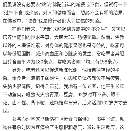
们虽说没有必要去“效法”佛陀当年的减餐或不食，但试行一下
“过午不食”或少食，对人的健康而言，想必不会有坏的结果。
在佛教中，“吃素”也是修行者们大力提倡的规范。
在他们看来，“吃素”既能起到五戒中的“不杀生”，又可以
培养信徒们的恒求善事、大慈大悲、功德无量。然而，佛教
以外的人提倡吃素，对身体的健康显然也是有益的。吃素可
以降低胆固醇、减少高血压和心脏病的发生。常吃荤者其胆
固醇含量平均为180毫克，常吃素者则平均只有158毫克。
另外，吃素还可以促进新陈代谢，保持自律神经的平
衡。素食者血液偏于弱碱性，肌肉和身体各部位不易疲劳，
头脑也很清醒。记得几年前，我地有一位老者，他平生长年
不动鱼肉，唯独天天食青菜、豆腐，92岁时耳不聋、眼不
花、齿不摇、背不驼，还能推车背米，后来活到102岁方才去
世。
著名心理学家马斯洛在《素食与保健》一书中写道，动
物在宰杀时因为疼痛会产生怒恨和怨气，通过生理反应，这