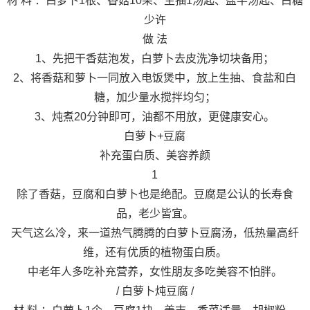
材 料 ：白萝卜1根、香菇10朵、生抽1汤匙、盐半汤匙、白糖
少许
做 法
1、先把干香菇泡发，白萝卜去皮洗净切块备用；
2、将香菇和萝卜一同放入电饭煲中，放上生抽、食盐和白
糖，加少量水搅拌均匀；
3、炖煮20分钟即可，油都不用放，更健康安心。
白萝卜+豆腐
补充蛋白质、美容养颜
1
除了香菇，豆腐和白萝卜也是绝配。豆腐是公认的长寿食
品，老少皆宜。
天气这么冷，来一道热气腾腾的白萝卜豆腐汤，低热量高纤
维，还有优质的植物蛋白质。
中老年人多吃补充营养，女性朋友多吃美容不怕胖。
/ 白萝卜炖豆腐 /