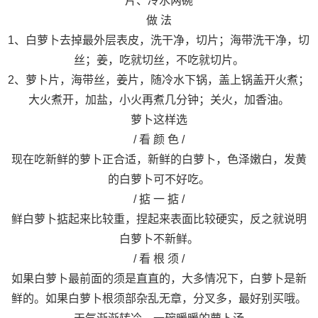
片、冷水两碗
做 法
1、白萝卜去掉最外层表皮，洗干净，切片；海带洗干净，切
丝；姜，吃就切丝，不吃就切片。
2、萝卜片，海带丝，姜片，随冷水下锅，盖上锅盖开火煮；
大火煮开，加盐，小火再煮几分钟；关火，加香油。
萝卜这样选
/ 看 颜 色 /
现在吃新鲜的萝卜正合适，新鲜的白萝卜，色泽嫩白，发黄
的白萝卜可不好吃。
/ 掂 一 掂 /
鲜白萝卜掂起来比较重，捏起来表面比较硬实，反之就说明
白萝卜不新鲜。
/ 看 根 须 /
如果白萝卜最前面的须是直直的，大多情况下，白萝卜是新
鲜的。如果白萝卜根须部杂乱无章，分叉多，最好别买哦。