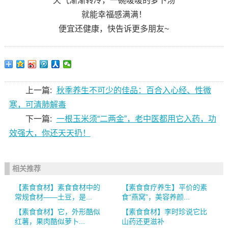
天气渐渐转冷，一碗暖暖的萝卜汤
就能幸福感满满！
便宜还健康，快告诉更多朋友~
上一篇:
秋季养生不可少的佳品：百合入心经、性微
寒，可清肺解毒
下一篇:
一根玉米须“二两金”，老中医都用它入药，功
效强大，你还天天扔！
相关推荐
【素食食材】素食食材中的
【素食食疗养生】平价的素
常规食材——土豆，是...
食“燕窝”，美容养颜...
【素食食材】它，外形酷似
【素食食材】李时珍说它比
红薯，果肉酷似萝卜...
山药还更滋补