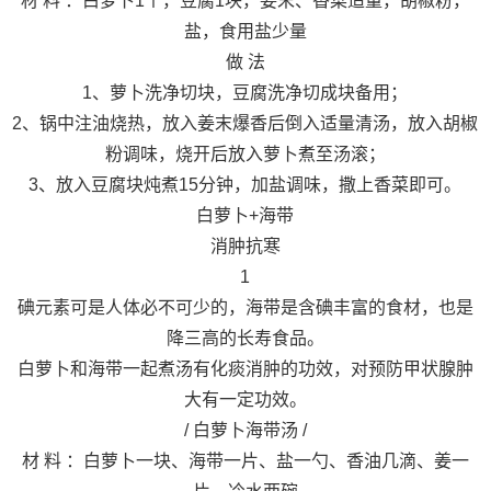
材 料 ：白萝卜1个，豆腐1块，姜末、香菜适量，胡椒粉，
盐，食用盐少量
做 法
1、萝卜洗净切块，豆腐洗净切成块备用；
2、锅中注油烧热，放入姜末爆香后倒入适量清汤，放入胡椒
粉调味，烧开后放入萝卜煮至汤滚；
3、放入豆腐块炖煮15分钟，加盐调味，撒上香菜即可。
白萝卜+海带
消肿抗寒
1
碘元素可是人体必不可少的，海带是含碘丰富的食材，也是
降三高的长寿食品。
白萝卜和海带一起煮汤有化痰消肿的功效，对预防甲状腺肿
大有一定功效。
/ 白萝卜海带汤 /
材 料 ：白萝卜一块、海带一片、盐一勺、香油几滴、姜一