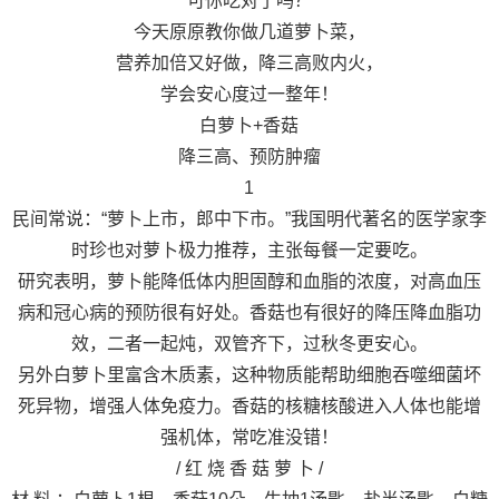
可你吃对了吗？
今天原原教你做几道萝卜菜，
营养加倍又好做，降三高败内火，
学会安心度过一整年！
白萝卜+香菇
降三高、预防肿瘤
1
民间常说：“萝卜上市，郎中下市。”我国明代著名的医学家李
时珍也对萝卜极力推荐，主张每餐一定要吃。
研究表明，萝卜能降低体内胆固醇和血脂的浓度，对高血压
病和冠心病的预防很有好处。香菇也有很好的降压降血脂功
效，二者一起炖，双管齐下，过秋冬更安心。
另外白萝卜里富含木质素，这种物质能帮助细胞吞噬细菌坏
死异物，增强人体免疫力。香菇的核糖核酸进入人体也能增
强机体，常吃准没错！
/ 红 烧 香 菇 萝 卜 /