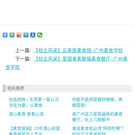
上一篇:
【校企风采】云来居素食馆–广州素食学校
下一篇:
【校企风采】爱国者素聚福素食餐厅–广州素
食学校
相关推荐
创会团体 | 东莞第一家以汉
你能不能把菜做好做精，再
文化为基，以素食...
做营销！
清心素食 食素心清
来广州这几家高逼格的素食
餐厅，吃上几顿都不...
【素食营销】23年潜心经营
谁说素食就必须“阿弥陀佛”？
素食届罕见上市企...
如今它正变成年轻...