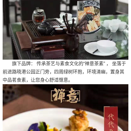
旗下品牌： 传承茶艺与素食文化的“禅意茶素” ， 坐落于
前进路晓港公园正门旁，四周绿树环抱，环境清幽，置身其
中品茗食素，让您身心舒适惬意。