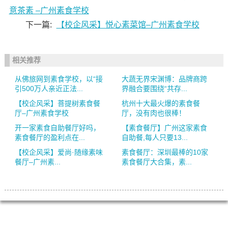
意茶素 –广州素食学校
下一篇:
【校企风采】悦心素菜馆–广州素食学校
相关推荐
从佛旅网到素食学校，以“接
大蔬无界宋渊博：品牌商跨
引500万人亲近正法...
界融合要围绕“共存...
【校企风采】菩提树素食餐
杭州十大最火爆的素食餐
厅–广州素食学校
厅，没有肉也很棒！
开一家素食自助餐厅好吗，
【素食餐厅】广州这家素食
素食餐厅的盈利点在...
自助餐,每人只要13...
【校企风采】爱尚·随缘素味
素食餐厅：深圳最棒的10家
餐厅–广州素...
素食餐厅大合集，素...