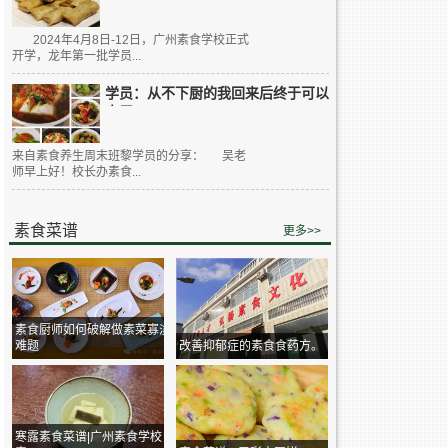
2024年4月8日-12日，广州素食学校正式
开学，龙年第一批学员...
学员：从不下厨的我回来后终于可以
大展...
来自素食养生周末班黎学员的分享： 吴老
师早上好！校长办素食...
素食菜谱
更多>>
素食厨师如何破解做素菜寡淡
难题
改善抑郁症的素食食药方。
寒露素食菜谱|广州素食学校