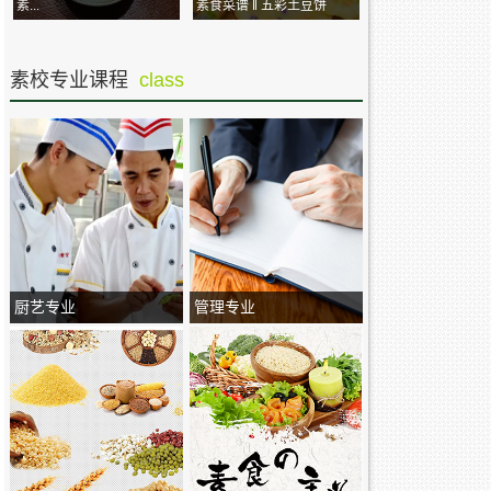
素...
素食菜谱 ‖ 五彩土豆饼
素校专业课程
class
厨艺专业
管理专业