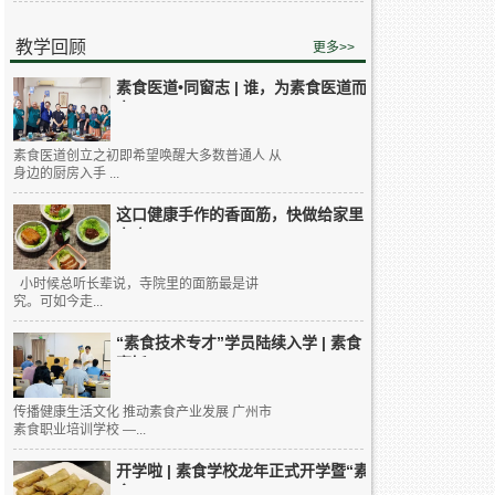
教学回顾
更多>>
素食医道•同窗志 | 谁，为素食医道而
来...
素食医道创立之初即希望唤醒大多数普通人 从
身边的厨房入手 ...
这口健康手作的香面筋，快做给家里
人吃...
小时候总听长辈说，寺院里的面筋最是讲
究。可如今走...
“素食技术专才”学员陆续入学 | 素食
烹饪...
传播健康生活文化 推动素食产业发展 广州市
素食职业培训学校 —...
开学啦 | 素食学校龙年正式开学暨“素
食...