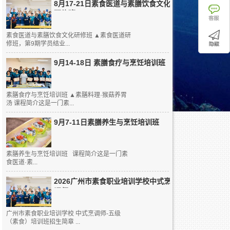
8月17-21日素食医道与素膳饮食文化
研修班
素食医道与素膳饮食文化研修班 ▲素食医道研
修班，第9期学员结业...
9月14-18日 素膳食疗与烹饪培训班
素膳食疗与烹饪培训班 ▲素膳料理·猴菇养胃
汤 课程简介这是一门素...
9月7-11日素膳养生与烹饪培训班
素膳养生与烹饪培训班 课程简介这是一门素
食医道·素...
2026广州市素食职业培训学校中式烹
调师...
广州市素食职业培训学校 中式烹调师-五级
（素食）培训班招生简章 ...