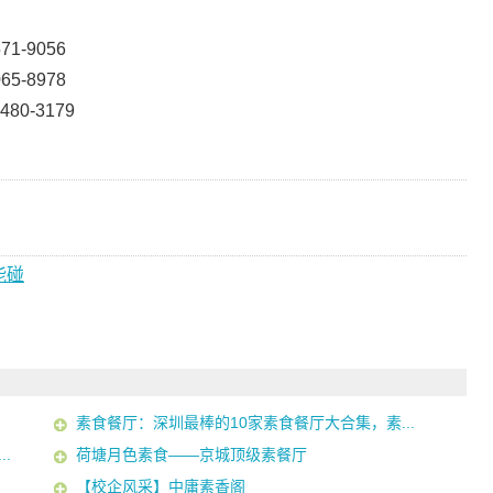
1-9056
5-8978
0-3179
能碰
素食餐厅：深圳最棒的10家素食餐厅大合集，素...
.
荷塘月色素食——京城顶级素餐厅
【校企风采】中庸素香阁