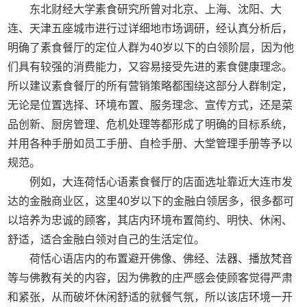
东北财经大学素食研究所曾对北京、上海、沈阳、大
连、天津五座城市进行过详细地市场调研，经认真分析后，
明确了素食餐厅的定位人群为40岁以下的白领阶层，因为他
们具有较强的消费能力，又容易接受先进的素食健康理念。
所以建议素食餐厅的所有营销策略都围绕这部分人群制定，
无论是位置选择、环境布置、服务理念、宣传方式，还是菜
品创新、厨房管理、危机处理等都形成了明确的目标系统，
并用各种手册如员工手册、自检手册、大堂管理手册等予以
规范。
例如，大连荷恬心语素食餐厅的店面选址靠近大连市发
达的金融商业区，这里40岁以下的金融白领居多，很多都可
以培养为忠诚的顾客，其店内环境布置简约、明快、休闲、
舒适，适合金融白领对自己的生活定位。
荷恬心语店内的布置避开佛像、佛经、法器、播放梵音
等与佛教有关的内容，因为佛教的庄严感会使顾客觉得严肃
和紧张，从而破坏休闲舒适的就餐气氛，所以该店环境一开