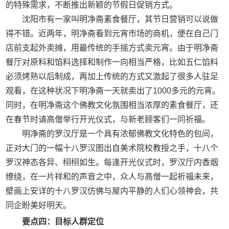
的特殊需求，不断推出新颖的节假日促销方式。
沈阳市有一家叫明净斋素食餐厅，其节日营销可以说做
得不错。近两年，明净斋看到元宵市场的商机，便在自己门
店前支起外卖摊，用最传统的手摇方式卖元宵。由于明净斋
餐厅对原料和馅料选择和制作一向相当严格，比如五仁馅料
必须烤熟以后制成，再加上传统的方式又激起了很多人驻足
观看，在这种状况下明净斋一天就卖出了1000多元的元宵。
同时，在明净斋这个佛教文化氛围相当浓厚的素食餐厅，还
在春节时请高僧举行开光仪式，与新老顾客们一同祈福。
明净斋的罗汉厅是一个具有浓郁佛教文化特色的包间，
正对大门的一幅十八罗汉图出自美术院校教授之手，十八个
罗汉神态各异、栩栩如生。每逢开光仪式时，罗汉厅内香烟
缭绕，在一片祥和的声音之中，众人与高僧一起祈福未来，
壁画上安详的十八罗汉仿佛与屋内平静的人们心领神会，共
同企盼美好明天。
要点四：目标人群定位