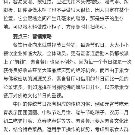
料，容易受潮、被蛀蚀，应避免用木头做地板、暖气罩、踢
脚板，即使要做木柜子也不要做很大很长，因为固定在某个
位置，它会跟墙之间产生几毫米的缝隙，那是虫子的生存
地。可以将木料做成小柜子，方便随时打扫移动。
要点三：营销策略
餐饮行业向来就重视节日营销，每逢节假日，大大小小
餐饮企业如临大敌，全体动员，更有甚者连后勤人员都被派
上了“前线”，素食餐厅也应不例外。因为每一个节日都是一次
获得良好收益甚至大造品牌声势的绝好机会，而且由于素食
与佛教密切的渊源关系，素食餐厅可借用的节日远比一般的
荤菜馆多。例如选择在阿弥陀佛的诞辰日开业，以表示素食
餐厅对佛教文化节日的重视。
中国的传统节日都有相应的传统习俗，例如元宵节吃元
宵表示团团圆圆、中秋节吃月饼、端午节吃粽子、农历二月
初二吃驴打滚、立春吃春饼等等。素食餐厅要从素食文化出
发，结合特色菜品，运用手工操作的优势，考虑到素食人群