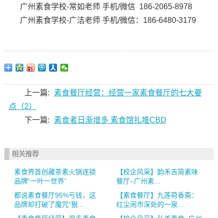
广州素食学校-常如老师 手机/微信 186-2065-8978
广州素食学校-广洁老师 手机/微信：186-6480-3179
上一篇:
素食餐厅经营：经营一家素食餐厅的七大要
点（2）
下一篇:
素食者日渐增多 素食馆扎堆CBD
相关推荐
素食界首创藏茶素火锅连锁
【校企风采】韵禾吉简素味
品牌“一叶一世界”
餐厅–广州素...
都说素食餐厅95%亏钱，这
【素食餐厅】九莲荷香斋：
品牌却打破了魔咒“狠...
红尘闹市深处的一泉...