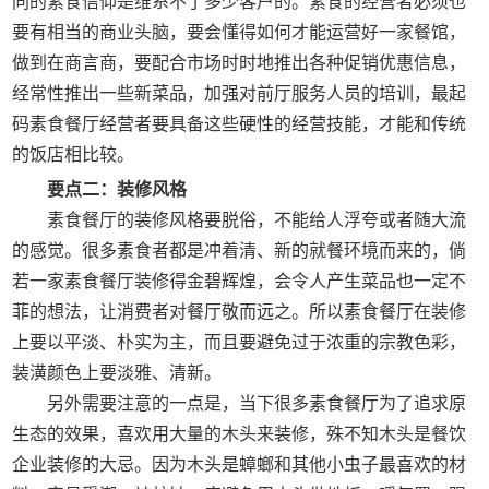
同的素食信仰是维系不了多少客户的。素食的经营者必须也
要有相当的商业头脑，要会懂得如何才能运营好一家餐馆，
做到在商言商，要配合市场时时地推出各种促销优惠信息，
经常性推出一些新菜品，加强对前厅服务人员的培训，最起
码素食餐厅经营者要具备这些硬性的经营技能，才能和传统
的饭店相比较。
要点二：装修风格
素食餐厅的装修风格要脱俗，不能给人浮夸或者随大流
的感觉。很多素食者都是冲着清、新的就餐环境而来的，倘
若一家素食餐厅装修得金碧辉煌，会令人产生菜品也一定不
菲的想法，让消费者对餐厅敬而远之。所以素食餐厅在装修
上要以平淡、朴实为主，而且要避免过于浓重的宗教色彩，
装潢颜色上要淡雅、清新。
另外需要注意的一点是，当下很多素食餐厅为了追求原
生态的效果，喜欢用大量的木头来装修，殊不知木头是餐饮
企业装修的大忌。因为木头是蟑螂和其他小虫子最喜欢的材