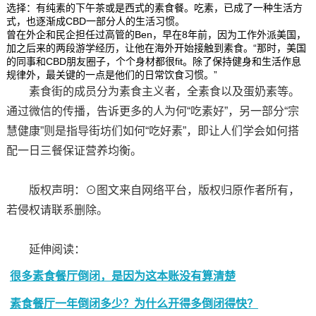
选择：有纯素的下午茶或是西式的素食餐。吃素，已成了一种生活方
式，也逐渐成CBD一部分人的生活习惯。
曾在外企和民企担任过高管的Ben，早在8年前，因为工作外派美国，
加之后来的两段游学经历，让他在海外开始接触到素食。“那时，美国
的同事和CBD朋友圈子，个个身材都很fit。除了保持健身和生活作息
规律外，最关键的一点是他们的日常饮食习惯。”
素食街的成员分为素食主义者，全素食以及蛋奶素等。
通过微信的传播，告诉更多的人为何“吃素好”，另一部分“宗
慧健康”则是指导街坊们如何“吃好素”，即让人们学会如何搭
配一日三餐保证营养均衡。
版权声明：⊙图文来自网络平台，版权归原作者所有，
若侵权请联系删除。
延伸阅读：
很多素食餐厅倒闭，是因为这本账没有算清楚
素食餐厅一年倒闭多少？为什么开得多倒闭得快？