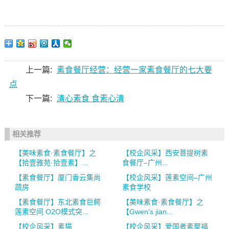
上一篇:
素食餐厅经营：经营一家素食餐厅的七大要
点
下一篇:
清心素食 食素心清
相关推荐
【美味素食·素食餐厅】之
【校企风采】西安菩提树素
【拾壹雅苑·拾壹素】...
食餐厅–广州...
【素食餐厅】厦门香云集尚
【校企风采】莲素空间–广州
蔬房
素食学校
【素食餐厅】东北素食巨鳄
【美味素食·素食餐厅】之
莲素空间 O2O模式突...
【Gwen’s jian...
【校企风采】素猫
【校企风采】爱国者素聚福