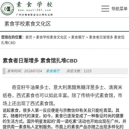
导航菜单
素食学校素食文化区
您现在的位置：
首页
>
素食学校素食文化区
>
素食餐厅
>
素食者日渐增多 素食馆
扎堆CBD
素食者日渐增多 素食馆扎堆CBD
发布时间：2018/07/24
素食餐厅
浏览次数：1225
奇亚籽牛油果多士、意大利黑醋焦糖洋葱多士、清爽米
纸卷，西式素食也可以如此丰富。除了传统中式素食馆，市
场上还出现了西式素食馆。
说起素食，很多人第一反应便是与宗教信仰有关且只能吃青菜。其
实，随着时代的演变，如今，素食已逐渐变成了一种象征时尚的健康
的生活方式。国外明星发起的“周一请吃素”活动也开始出现在广州，并
提供周一素食私人定制服务。市面上的素食产品亦随之出现多样化的