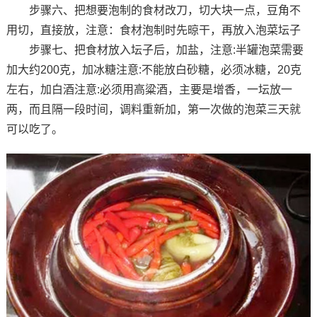
步骤六、把想要泡制的食材改刀，切大块一点，豆角不
用切，直接放，注意：食材泡制时先晾干，再放入泡菜坛子
步骤七、把食材放入坛子后，加盐，注意:半罐泡菜需要
加大约200克，加冰糖注意:不能放白砂糖，必须冰糖，20克
左右，加白酒注意:必须用高粱酒，主要是增香，一坛放一
两，而且隔一段时间，调料重新加，第一次做的泡菜三天就
可以吃了。