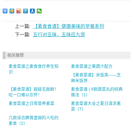
上一篇:
【素食食谱】健康美味的早餐系列
下一篇:
五行对五味，五味应九宫
相关推荐
素食菜谱之素食食疗养生知
素食菜谱之果蔬汁配方
识
【素食菜谱】米饭类——芝
麻米饭饼
【素食菜谱】超级无敌鲜！
素食菜谱 | 8款蔬菜丸的经典
吃一口难以忘怀！
做法（1）
素食菜谱之日常营养素菜
素食菜谱大全之夏日清凉素
菜（7）
几款适合脾胃虚弱的人吃的
素食（2）