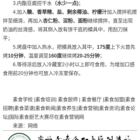
3.内酯豆腐控干水
（水少一点)
；
4.加入
糖、香草精、盐、剩余椰油、柠檬汁
加入搅拌机搅
拌至细滑，再加入
杏仁粉、淀粉、面粉
继续搅拌，直至出现
奶油的丝滑感，将其倒入放有饼干底的模具中，用刮刀抹
平；
5.烤盘中加入热水，把模具放入其中，
175度
上下火首先
烤
10分钟
，温度调至
160度
继续烤
20-25分钟
；
6.等待凉后放入冷藏室2小时以上即可食用，为增加口感
食用前20分钟也可放入冷冻室保存。
素食学校 |素食培训| 素食厨师 | 素食餐厅 |素食加盟|素食
招聘|素食菜谱|素食新闻|素食养生|素食营销|素食资讯|素食论
坛|国际素食厨艺大赛尽在素食营销网
来源：网络