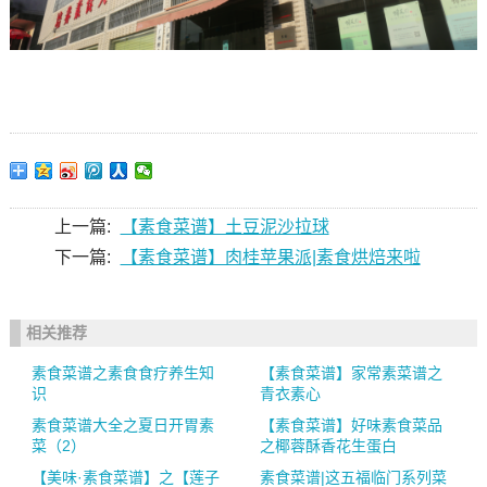
上一篇:
【素食菜谱】土豆泥沙拉球
下一篇:
【素食菜谱】肉桂苹果派|素食烘焙来啦
相关推荐
素食菜谱之素食食疗养生知
【素食菜谱】家常素菜谱之
识
青衣素心
素食菜谱大全之夏日开胃素
【素食菜谱】好味素食菜品
菜（2）
之椰蓉酥香花生蛋白
【美味·素食菜谱】之【莲子
素食菜谱|这五福临门系列菜