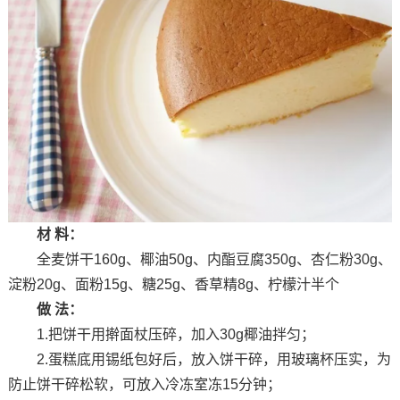
材 料：
全麦饼干160g、椰油50g、内酯豆腐350g、杏仁粉30g、
淀粉20g、面粉15g、糖25g、香草精8g、柠檬汁半个
做 法：
1.把饼干用擀面杖压碎，加入30g椰油拌匀；
2.蛋糕底用锡纸包好后，放入饼干碎，用玻璃杯压实，为
防止饼干碎松软，可放入冷冻室冻15分钟；