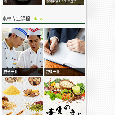
素...
素食菜谱 ‖ 五彩土豆饼
素校专业课程
class
厨艺专业
管理专业