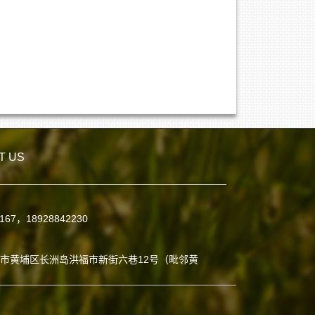
T US
7167，18928842230
：
市黄埔区长洲岛洪福市新街六巷12号（毗邻黄