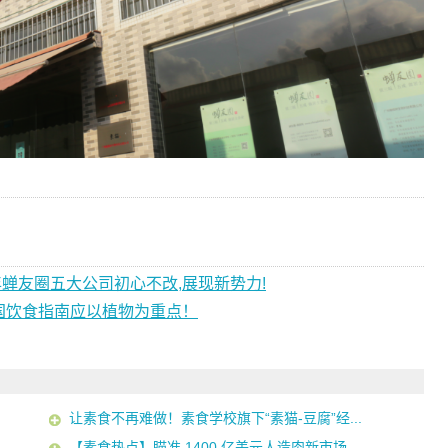
半年蝉友圈五大公司初心不改,展现新势力!
国饮食指南应以植物为重点！
让素食不再难做！素食学校旗下“素猫-豆腐”经...
【素食热点】瞄准 1400 亿美元人造肉新市场，...