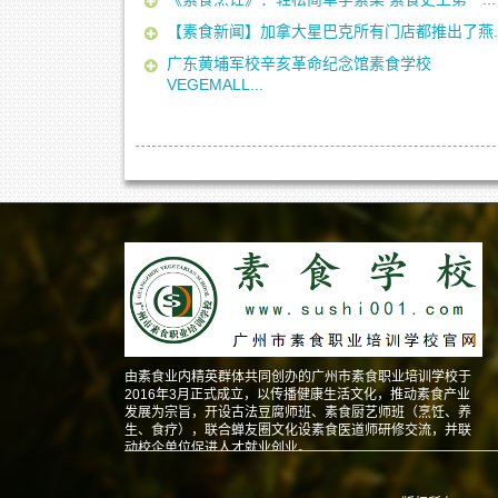
【素食新闻】加拿大星巴克所有门店都推出了燕..
广东黄埔军校辛亥革命纪念馆素食学校
VEGEMALL...
由素食业内精英群体共同创办的广州市素食职业培训学校于
2016年3月正式成立，以传播健康生活文化，推动素食产业
发展为宗旨，开设古法豆腐师班、素食厨艺师班（烹饪、养
生、食疗），联合蝉友圈文化设素食医道师研修交流，并联
动校企单位促进人才就业创业。