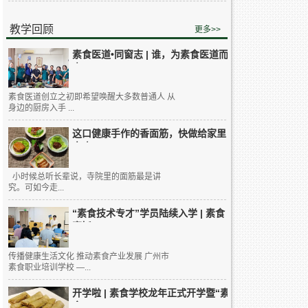
教学回顾
更多>>
素食医道•同窗志 | 谁，为素食医道而
来...
素食医道创立之初即希望唤醒大多数普通人 从
身边的厨房入手 ...
这口健康手作的香面筋，快做给家里
人吃...
小时候总听长辈说，寺院里的面筋最是讲
究。可如今走...
“素食技术专才”学员陆续入学 | 素食
烹饪...
传播健康生活文化 推动素食产业发展 广州市
素食职业培训学校 —...
开学啦 | 素食学校龙年正式开学暨“素
食...