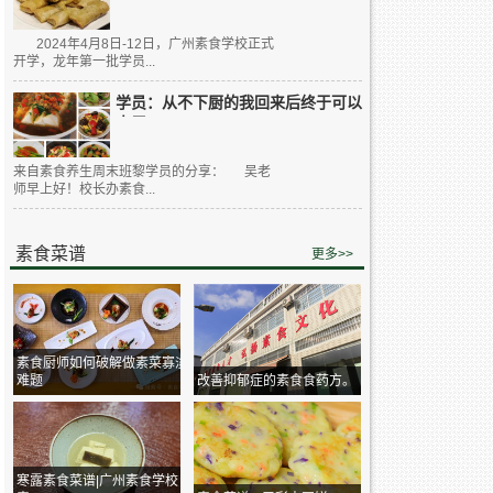
2024年4月8日-12日，广州素食学校正式
开学，龙年第一批学员...
学员：从不下厨的我回来后终于可以
大展...
来自素食养生周末班黎学员的分享： 吴老
师早上好！校长办素食...
素食菜谱
更多>>
素食厨师如何破解做素菜寡淡
难题
改善抑郁症的素食食药方。
寒露素食菜谱|广州素食学校