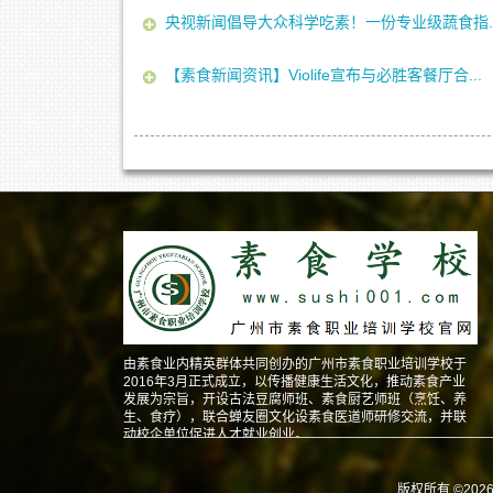
央视新闻倡导大众科学吃素！一份专业级蔬食指..
【素食新闻资讯】Violife宣布与必胜客餐厅合...
由素食业内精英群体共同创办的广州市素食职业培训学校于
2016年3月正式成立，以传播健康生活文化，推动素食产业
发展为宗旨，开设古法豆腐师班、素食厨艺师班（烹饪、养
生、食疗），联合蝉友圈文化设素食医道师研修交流，并联
动校企单位促进人才就业创业。
版权所有 ©202