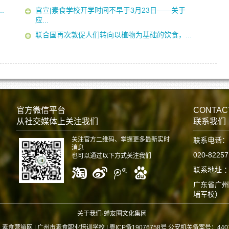
.
官宣|素食学校开学时间不早于3月23日——关于
应...
联合国再次敦促人们转向以植物为基础的饮食，...
官方微信平台
CONTAC
从社交媒体上关注我们
联系我们
关注官方二维码、掌握更多最新实时
联系电话：
消息
020-8225
也可以通过以下方式关注我们
联系地址 
广东省广州
埔军校）
关于我们·蝉友圈文化集团
6 素食营销网 |
广州市素食职业培训学校 | 粤ICP备19076758号 公安机关备案号：440112