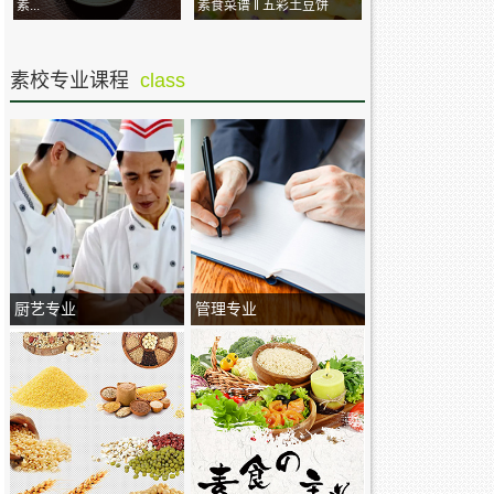
素...
素食菜谱 ‖ 五彩土豆饼
素校专业课程
class
厨艺专业
管理专业