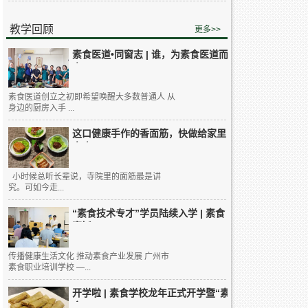
教学回顾
更多>>
素食医道•同窗志 | 谁，为素食医道而
来...
素食医道创立之初即希望唤醒大多数普通人 从
身边的厨房入手 ...
这口健康手作的香面筋，快做给家里
人吃...
小时候总听长辈说，寺院里的面筋最是讲
究。可如今走...
“素食技术专才”学员陆续入学 | 素食
烹饪...
传播健康生活文化 推动素食产业发展 广州市
素食职业培训学校 —...
开学啦 | 素食学校龙年正式开学暨“素
食...