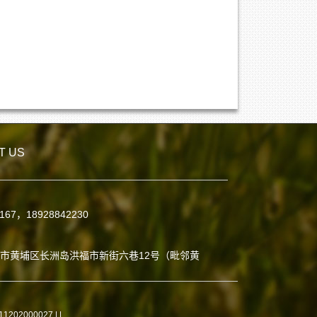
T US
7167，18928842230
：
市黄埔区长洲岛洪福市新街六巷12号（毗邻黄
02000027 |
|