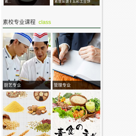
素...
素食菜谱 ‖ 五彩土豆饼
素校专业课程
class
厨艺专业
管理专业