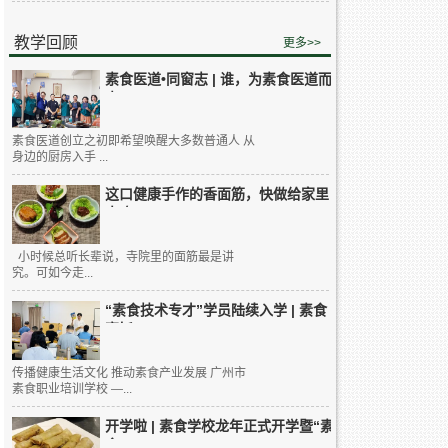
教学回顾
更多>>
素食医道•同窗志 | 谁，为素食医道而
来...
素食医道创立之初即希望唤醒大多数普通人 从
身边的厨房入手 ...
这口健康手作的香面筋，快做给家里
人吃...
小时候总听长辈说，寺院里的面筋最是讲
究。可如今走...
“素食技术专才”学员陆续入学 | 素食
烹饪...
传播健康生活文化 推动素食产业发展 广州市
素食职业培训学校 —...
开学啦 | 素食学校龙年正式开学暨“素
食...