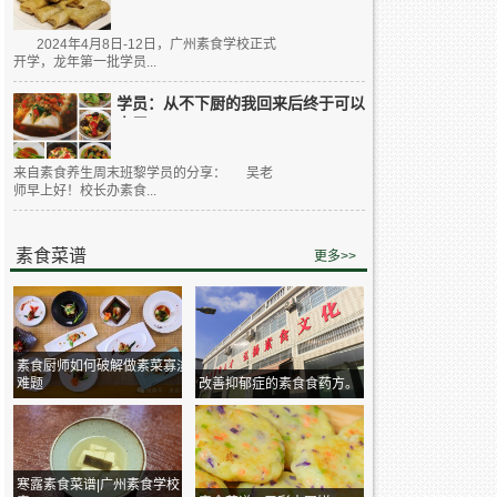
2024年4月8日-12日，广州素食学校正式
开学，龙年第一批学员...
学员：从不下厨的我回来后终于可以
大展...
来自素食养生周末班黎学员的分享： 吴老
师早上好！校长办素食...
素食菜谱
更多>>
素食厨师如何破解做素菜寡淡
难题
改善抑郁症的素食食药方。
寒露素食菜谱|广州素食学校