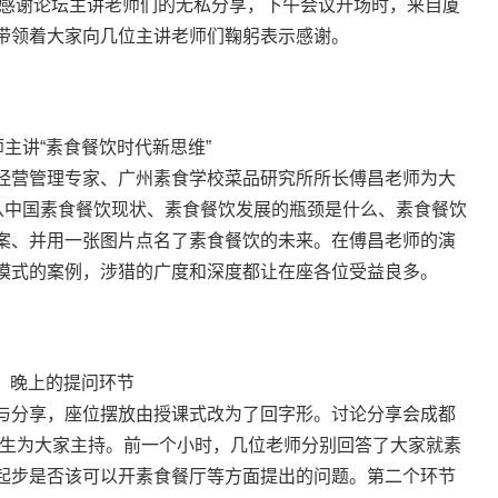
也感谢论坛主讲老师们的无私分享，下午会议开场时，来自厦
带领着大家向几位主讲老师们鞠躬表示感谢。
主讲“素食餐饮时代新思维”
经营管理专家、广州素食学校菜品研究所所长傅昌老师为大
师从中国素食餐饮现状、素食餐饮发展的瓶颈是什么、素食餐饮
案、并用一张图片点名了素食餐饮的未来。在傅昌老师的演
模式的案例，涉猎的广度和深度都让在座各位受益良多。
晚上的提问环节
与分享，座位摆放由授课式改为了回字形。讨论分享会成都
先生为大家主持。前一个小时，几位老师分别回答了大家就素
起步是否该可以开素食餐厅等方面提出的问题。第二个环节