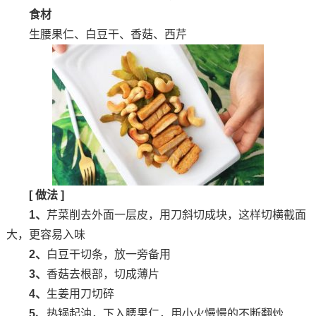
食材
生腰果仁、白豆干、香菇、西芹
[ 做法 ]
1、
芹菜削去外面一层皮，用刀斜切成块，这样切横截面
大，更容易入味
2、
白豆干切条，放一旁备用
3、
香菇去根部，切成薄片
4、
生姜用刀切碎
5、
热锅起油，下入腰果仁，用小火慢慢的不断翻炒