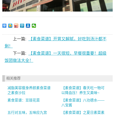
上一篇:
【素食菜谱】开胃又解腻，好吃到汤汁都不
剩！
下一篇:
【素食菜谱】一天很短，早餐很重要！超级
饭团做法大全！
相关推荐
减脂美容瘦身养颜素食菜谱
【素食菜谱】春天吃一物可
之素食沙拉
以降血压！养生又美味~
素食菜谱：豆豉花菜
【素食菜谱】八功德水——
八宝酱
五行对五味，五味应九宫
【素食菜谱】之夏日素菜素