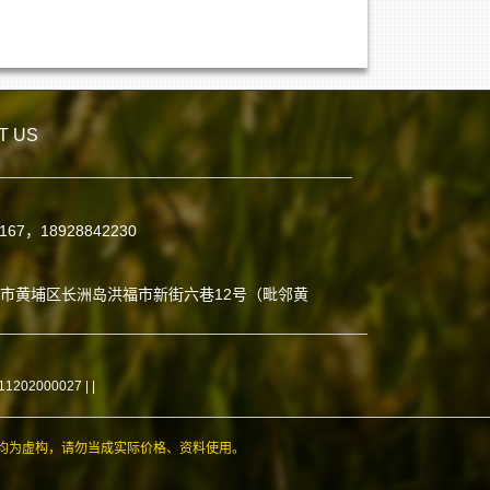
T US
7167，18928842230
：
市黄埔区长洲岛洪福市新街六巷12号（毗邻黄
02000027 |
|
均为虚构，请勿当成实际价格、资料使用。