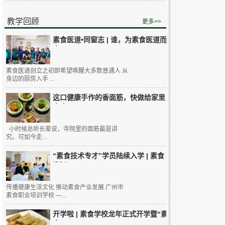
教学回顾
更多>>
素食医道•同窗志 | 谁，为素食医道而
来...
素食医道创立之初即希望唤醒大多数普通人 从
身边的厨房入手 ...
这口健康手作的香面筋，快做给家里
人吃...
小时候总听长辈说，寺院里的面筋最是讲
究。可如今走...
“素食技术专才”学员陆续入学 | 素食
烹饪...
传播健康生活文化 推动素食产业发展 广州市
素食职业培训学校 —...
开学啦 | 素食学校龙年正式开学暨“素
食...