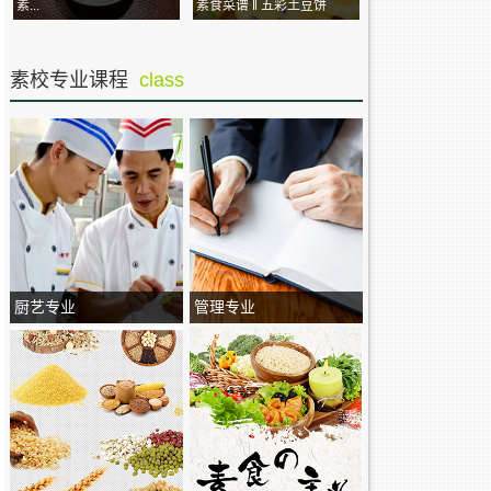
素...
素食菜谱 ‖ 五彩土豆饼
素校专业课程
class
厨艺专业
管理专业