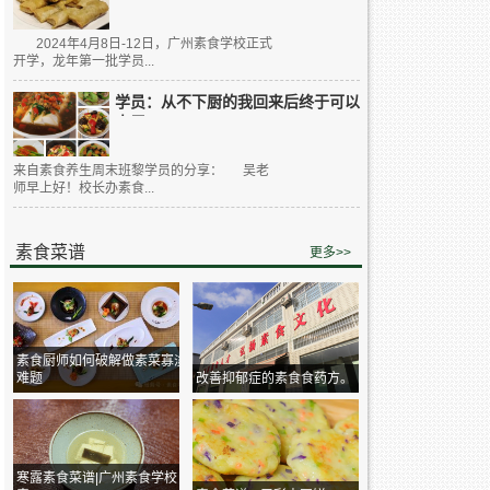
2024年4月8日-12日，广州素食学校正式
开学，龙年第一批学员...
学员：从不下厨的我回来后终于可以
大展...
来自素食养生周末班黎学员的分享： 吴老
师早上好！校长办素食...
素食菜谱
更多>>
素食厨师如何破解做素菜寡淡
难题
改善抑郁症的素食食药方。
寒露素食菜谱|广州素食学校