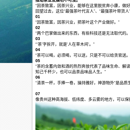
推动茶业发展功不可没。
“因茶致富，因茶兴业，能够在这里脱贫奔小康，做好
回望过去，这位“最强茶叶代言人”、“最强茶叶带货
01
“因茶致富，因茶兴业，把茶叶这个产业做好。”
02
“两个巴掌做出来的东西，有些科技还是无法取代的。
03
“‘茶’字拆开，就是’人在草木间’。”
04
“茶可以喝，必须喝，可以送，只是不可以给贪官送
05
“茶的含蓄内敛和酒的热烈奔放代表了品味生命、解
知己千杯少，也可以品茶品味品人生。”
06
“清茶一杯，手捧一卷，操持雅好，神游物外”是品质
07
像贵州这种高海拔、低纬度、多云雾的地方，可以保