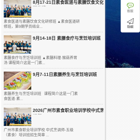
8月17-21日素食医道与素膳饮食文化
研修班
素食医道与素膳饮食文化研修班 ▲素食医道研
修班，第9期学员结业...
9月14-18日 素膳食疗与烹饪培训班
素膳食疗与烹饪培训班 ▲素膳料理·猴菇养胃
汤 课程简介这是一门素...
9月7-11日素膳养生与烹饪培训班
素膳养生与烹饪培训班 课程简介这是一门素
食医道·素...
2026广州市素食职业培训学校中式烹
调师...
广州市素食职业培训学校 中式烹调师-五级
（素食）培训班招生简章 ...