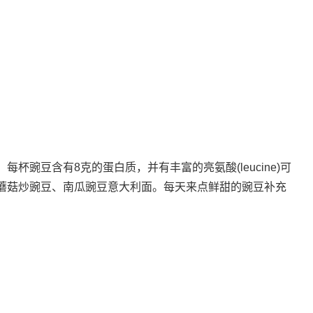
杯豌豆含有8克的蛋白质，并有丰富的亮氨酸(leucine)可
蘑菇炒豌豆、南瓜豌豆意大利面。每天来点鲜甜的豌豆补充