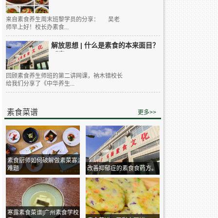
来自素食养生周末班黎学员的分享： 吴老
师早上好！校长办素食...
解放思想 | 什么是素食的本来面目？
【素...
回顾素食养生师班的第二讲网课，衲木错校长
给我们分享了《中华养生...
素食菜谱
更多>>
素食厨师如何破解做素菜寡淡
难题
改善抑郁症的素食食药方。
寒露素食菜谱|广州素食学校