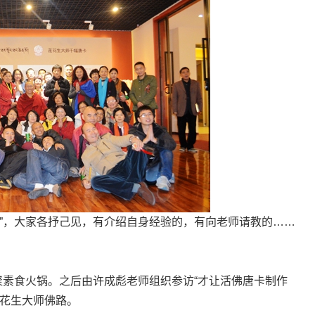
理”，大家各抒己见，有介绍自身经验的，有向老师请教的……
聚素食火锅。之后由许成彪老师组织参访“才让活佛唐卡制作
莲花生大师佛路。