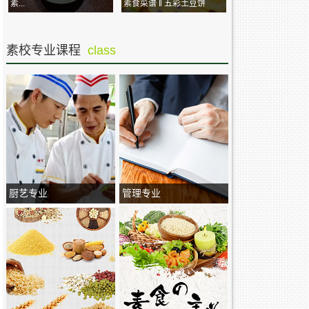
素...
素食菜谱 ‖ 五彩土豆饼
素校专业课程
class
厨艺专业
管理专业