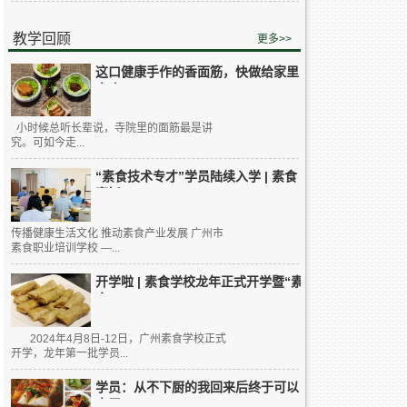
教学回顾
更多>>
这口健康手作的香面筋，快做给家里
人吃...
小时候总听长辈说，寺院里的面筋最是讲
究。可如今走...
“素食技术专才”学员陆续入学 | 素食
烹饪...
传播健康生活文化 推动素食产业发展 广州市
素食职业培训学校 —...
开学啦 | 素食学校龙年正式开学暨“素
食...
2024年4月8日-12日，广州素食学校正式
开学，龙年第一批学员...
学员：从不下厨的我回来后终于可以
大展...