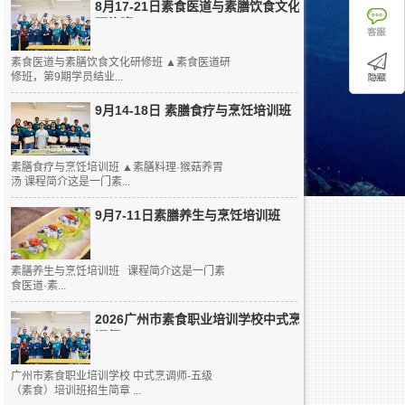
8月17-21日素食医道与素膳饮食文化
研修班
素食医道与素膳饮食文化研修班 ▲素食医道研
修班，第9期学员结业...
9月14-18日 素膳食疗与烹饪培训班
素膳食疗与烹饪培训班 ▲素膳料理·猴菇养胃
汤 课程简介这是一门素...
9月7-11日素膳养生与烹饪培训班
素膳养生与烹饪培训班 课程简介这是一门素
食医道·素...
2026广州市素食职业培训学校中式烹
调师...
广州市素食职业培训学校 中式烹调师-五级
（素食）培训班招生简章 ...