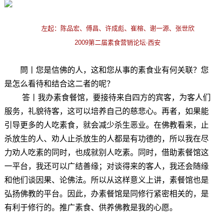
左起：陈品宏、傅昌、许成彪、崔榕、谢一源、张世欣
2009第二届素食营销论坛·西安
問丨您是信佛的人，这和您从事的素食业有何关联？您
是怎么看待和结合这二者的呢？
答丨
我办素食餐馆，要接待来自四方的宾客，为客人们
服务，礼貌待客，这可以培养自己的慈悲心。再者，如果能
引导更多的人吃素食，就会减少杀生恶业。在佛教看来，止
杀放生的人、劝人止杀放生的人都是有功德的，所以我在尽
力劝人吃素的同时，也成就别人吃素。同时，借助素餐馆这
一平台，我还可以广结善缘；对谈得来的客人，我还会随缘
和他们谈因果、论佛法。所以从这样意义上讲，素餐馆也是
弘扬佛教的平台。因此，办素餐馆是同修行紧密相关的，是
有利于修行的。推广素食、供养佛教是我的心愿。