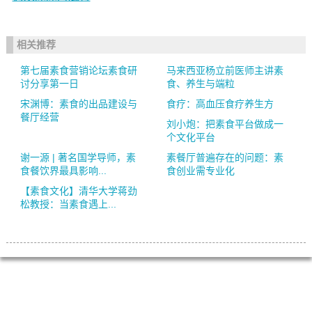
相关推荐
第七届素食营销论坛素食研
马来西亚杨立前医师主讲素
讨分享第一日
食、养生与端粒
宋渊博：素食的出品建设与
食疗：高血压食疗养生方
餐厅经营
刘小炮：把素食平台做成一
个文化平台
谢一源 | 著名国学导师，素
素餐厅普遍存在的问题：素
食餐饮界最具影响...
食创业需专业化
【素食文化】清华大学蒋劲
松教授：当素食遇上...