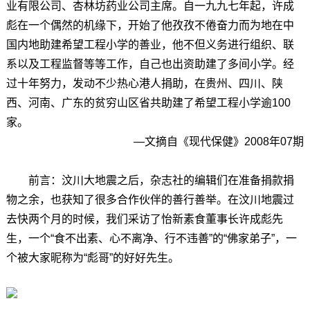
业有限公司、杏林坊药业公司主席。自一九九七年起，许成
彪在一个偶然的机缘下，开始了他孜孜不倦奋力而为地在中
国内地助建希望工程小学的善业，他不但义务进行组织、联
系以及工程监督等等工作，自己也出资助建了多间小学。经
过十年努力，发动不少热心港人捐助，在贵州、四川、陕
西、河南、广东的贫穷山区省共助建了希望工程小学逾100
家。
—文摘自《现代保健》2008年07期
前言：
汶川大地震之后，杂志社的编辑们在准备捐款捐
物之余，也获知了很多合作伙伴的善行善举。在汶川地震过
去快两个月的时候，我们采访了怡新素食董事长许成彪先
生，一个“食不出素、心不离净、行不违善”的“佛家弟子”，一
个被大家昵称为“彪哥”的好好先生。