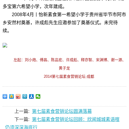
多宝第六希望小学，次年建成。
2008年4月丨怡新素食第一希望小学于贵州省毕节市阿市
乡安然村奠基，许成彪先生应邀参加了奠基仪式。未完待
续。
左起：刘小炮、傅昌、陈品宏、许成彪、释亦智、宋渊博、谢一源、
黄子龙
2014第七届素食营销论坛·成都
上一篇:
第七届素食营销论坛圆满落幕
下一篇:
第七届素食营销论坛回顾：欣闻城城素语喧
仍须深深海底行