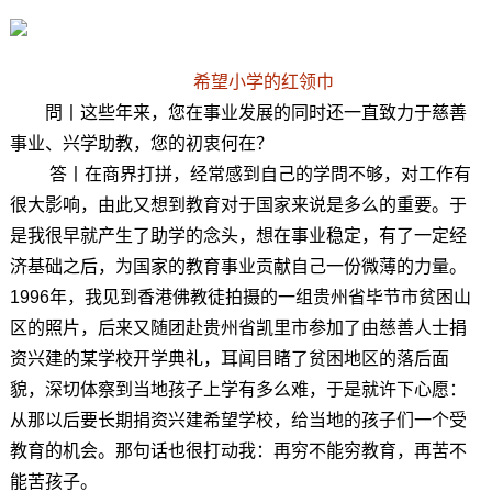
希望小学的红领巾
問丨这些年来，您在事业发展的同时还一直致力于慈善
事业、兴学助教，您的初衷何在？
答丨
在商界打拼，经常感到自己的学問不够，对工作有
很大影响，由此又想到教育对于国家来说是多么的重要。于
是我很早就产生了助学的念头，想在事业稳定，有了一定经
济基础之后，为国家的教育事业贡献自己一份微薄的力量。
1996年，我见到香港佛教徒拍摄的一组贵州省毕节市贫困山
区的照片，后来又随团赴贵州省凯里市参加了由慈善人士捐
资兴建的某学校开学典礼，耳闻目睹了贫困地区的落后面
貌，深切体察到当地孩子上学有多么难，于是就许下心愿：
从那以后要长期捐资兴建希望学校，给当地的孩子们一个受
教育的机会。那句话也很打动我：再穷不能穷教育，再苦不
能苦孩子。