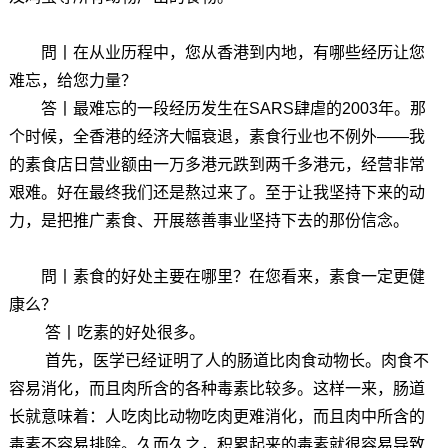
問丨在从业历程中，您从香港到内地，有哪些经历让您
难忘，给您力量？
答丨
最难忘的一段经历发生在SARS肆虐的2003年。那
个时候，全香港的经济大幅衰退，素食行业也不例外——我
的素食店日营业额由一万多港元跌到两千多港元，经营非常
艰难。好在最终我们还是熬过来了。至于让我坚持下来的动
力，是把推广素食、开展慈善事业坚持下去的那份信念。
問丨素食的好处主要在哪里？在您看来，素食一定更健
康么？
答丨
吃素的好处很多。
首先，医学已经证明了人的肠道比肉食动物长。肉食不
容易消化，而且肉所含的各种毒素比较多。这样一来，肠道
长就意味着：人吃肉比动物吃肉更难消化，而且肉中所含的
毒素不容易排除。久而久之，积累起来的毒素就很容易导致