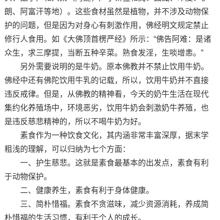
朗、阿富汗等地）。这些食材虽然是植物，并不涉及动物保
护的问题，但是因为对身心有刺激作用，佛经明文规定禁止
修行人食用。如《大佛顶首楞严经》所示：“佛告阿难：是诸
众生，求三摩提，当断五种辛菜。熟食发淫，生啖增恚。”
另外需要说明的是牛奶。原本佛教并不禁止饮用牛奶。
佛经中还有佛陀饮用牛乳的记载，所以，饮用牛奶并不直接
违反戒律。但是，从佛教的精神看，今天的奶牛生活在现代
集约化养殖场中，环境恶劣，饮用牛奶会刺激奶牛养殖，也
是违反慈悲精神的，所以不喝牛奶为好。
素食作为一种饮食文化，其内涵非常丰富深厚，据末学
粗浅的理解，可以归纳为七个方面：
一、护生慈悲。这就是素食最基本的出发点，素食有利
于动物保护。
二、健康养生，素食有利于身体健康。
三、简朴惜福。素食不贪滋味，减少资源消耗，养成简
朴惜福的生活习惯，有利于个人的成长。