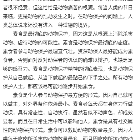
者很不经意，但这恰恰是动物痛苦的根源。每当人类的节日
来临，更是动物的浩劫发生之时。在动物保护的问题上，人
类总体说来还没有进入一种道德的境界。
素食是最彻底的动物保护，因为这是从根源上消除杀害
动物、虐待动物的可能性。素食是动物保护最彻底的态度。
素食者参与动物保护最理直气壮。资深动保人最好能成为素
食者，否则面对反对动保者的讥讽的确难以辩护，也缺乏足
够的感召力。素食是动物保护精神的彻底表现，也是动物保
护从自己做起、从当下做起的最贴己的下手之处。所有动物
保护人士，都应该尽可能地逐步开始素食。
素食是个人参与动物保护最方便的形式。因为自己就可
以做主，对外界条件依赖最小。素食者每天都在身体力行做
动保，具有常态性，自动执行，虽然看似不动声色，却成效
显著。而且在日常生活中可以影响他人，素食是具有社交属
性的动物保护形式。素食可以救助动物的数量最多，因为人
类每天吃肉所杀害的动物数量最多，而且因吃肉所拉动的动