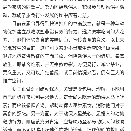
最为密切的同盟军。努力团结动保人，积极参与动物保护活
动，就成了素食行业发展的题中应有之意。
目前在素食界得到快速推广的奉斋放生，就是一种与动
物保护建立战略联盟非常有效的行为。邀请原本吃肉的人吃
素，让他们体验素食的美味健康，宣传素食的意义，以此来
实现放生的目的，这样可以减少不当放生造成的消极后果，
很好地塑造佛教徒的正面形象，消除动保人士的偏见。奉斋
放生，即请客吃素，并无宗教色彩，方便易行，减少杀业，
意义重大，又可以广结善缘，就目前情况来看，仍有巨大的
推广空间。
要真正做到团结动保人，关键是要包容、理解，不能用
自己的标准来强制要求他人，苛责尚未吃素的动保人马上吃
素；而应该循循善诱，帮助动保人逐步素食，消除他们对于
素食的疑惑。另一方面，对于动保人最关心、最投入的动物
救助行为，则应该充分肯定，应帮助乃至参与动保人的救助
活动；而不可以瞧不起他们的救助活动，批评他们的救助活