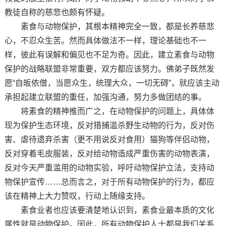
教徒自称的慈悲也颇有怀疑。
素食与动物保护，其根本精神完全一致，都是长养慈悲
心，不忍众生苦。然而具体做法不一样，理论基础也不一
样，彼此有误解和偏见也不足为奇。因此，建立素食与动物
保护的战略联盟非常重要，双方都应该努力。佛弟子既然发
愿“自皈依僧，当愿众生，统理大众，一切无碍”，就应该主动
承担起建立联盟的重任，加强沟通，努力多做团结的事。
将素食的精神推而广之，在动物保护的问题上，具体体
现为保护生态环境，反对猎捕滥杀野生动物的行为，反对伤
害、虐待遗弃杀害（更不用说反对食用）猫狗等伴侣动物，
反对穿着毛皮服装，反对给动物造成严重伤害的动物表演，
反对今天严重滥用的动物实验，呼吁动物保护立法，支持动
物保护宣传……总而言之，对于所有动物保护的行为，都应
该在精神上大力赞叹，行动上随缘支持。
素食业者也应该要清楚地认识到，素食业最本质的文化
属性就是动物保护。因此，所有动物保护人士都是我们关系