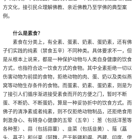
方文化，接引民众理解佛教、亲近佛教乃至学佛的典型案
例。
什么是素食？
素食在分类上，有全素、蛋素、奶素、蛋奶素，还有佛
子们实践的纯素（禁食五辛）不同种类。具体要求不一，但
是从根本上说来，都是一种保护动物与人类自身健康的饮食
方式，也指符合这一饮食方式的食物。其中全素拒绝一切以
伤害动物为前提的食物，拒绝动物的肉、蛋、奶以及类似燕
窝等动物生存条件的食物。而蛋素、奶素、蛋奶素，则是为
了接引人们循序渐进接受素食而开的方便之门，暂时不断
蛋、不断奶、不断蛋奶，算是一种妥协折中的饮食方式。而
佛子的清净素或者纯素，则不仅拒绝动物制品，还拒绝食用
刺激身心、有碍身心健康的五荤（五辛）：葱（包括洋葱等
各种葱）、蒜（包括蒜薹）、韭菜（包括韭黄）、薤（藠
头、藠子）和兴渠（阿魏，产于新疆和阗、西藏、印度、伊