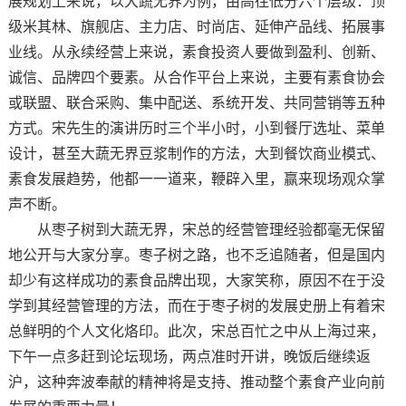
展规划上来说，以大蔬无界为例，由高往低分六个层级：顶
级米其林、旗舰店、主力店、时尚店、延伸产品线、拓展事
业线。从永续经营上来说，素食投资人要做到盈利、创新、
诚信、品牌四个要素。从合作平台上来说，主要有素食协会
或联盟、联合采购、集中配送、系统开发、共同营销等五种
方式。宋先生的演讲历时三个半小时，小到餐厅选址、菜单
设计，甚至大蔬无界豆浆制作的方法，大到餐饮商业模式、
素食发展趋势，他都一一道来，鞭辟入里，赢来现场观众掌
声不断。
从枣子树到大蔬无界，宋总的经营管理经验都毫无保留
地公开与大家分享。枣子树之路，也不乏追随者，但是国内
却少有这样成功的素食品牌出现，大家笑称，原因不在于没
学到其经营管理的方法，而在于枣子树的发展史册上有着宋
总鲜明的个人文化烙印。此次，宋总百忙之中从上海过来，
下午一点多赶到论坛现场，两点准时开讲，晚饭后继续返
沪，这种奔波奉献的精神将是支持、推动整个素食产业向前