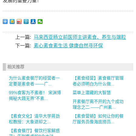
发展的重要力量！
上一篇:
马来西亚杨立前医师主讲素食、养生与端粒
下一篇:
素心素食素生活 健康自然寻环保
相关推荐
为什么素食餐厅的经营者一
【素食经营】素食餐厅管理
定要是素食者 ——广...
者必须明白为什么做...
99%食客为不素者！ 宋渊博
菜单上潜藏的大智慧
揭秘大蔬无界“不素...
开素餐厅离不开的九个成功
理念之二 ——广州素...
【素食文化】清华大学蒋劲
【素食营销】如何让你的餐
松教授：大象退却之...
厅服务员像海底捞员...
【素食餐厅】餐饮行家解惑