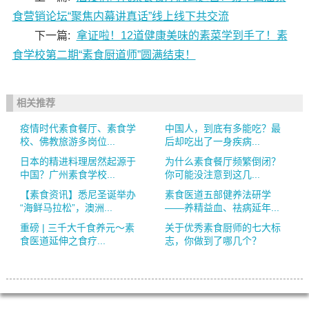
食营销论坛“聚焦内幕讲真话”线上线下共交流
下一篇:
拿证啦！12道健康美味的素菜学到手了！素
食学校第二期“素食厨道师”圆满结束！
相关推荐
疫情时代素食餐厅、素食学
中国人，到底有多能吃？最
校、佛教旅游多岗位...
后却吃出了一身疾病...
日本的精进料理居然起源于
为什么素食餐厅频繁倒闭？
中国？广州素食学校...
你可能没注意到这几...
【素食资讯】悉尼圣诞举办
素食医道五部健养法研学
“海鲜马拉松”，澳洲...
——养精益血、祛病延年...
重磅 | 三千大千食养元～素
关于优秀素食厨师的七大标
食医道延伸之食疗...
志，你做到了哪几个？