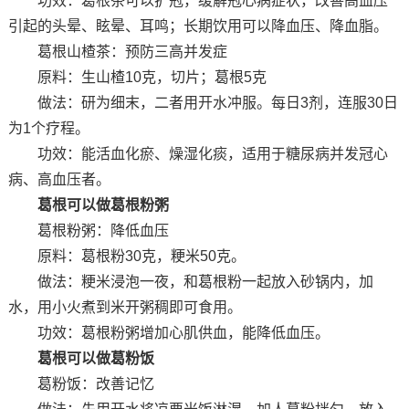
功效：葛根茶可以扩冠，缓解冠心病症状，改善高血压
引起的头晕、眩晕、耳鸣；长期饮用可以降血压、降血脂。
葛根山楂茶：预防三高并发症
原料：生山楂10克，切片；葛根5克
做法：研为细末，二者用开水冲服。每日3剂，连服30日
为1个疗程。
功效：能活血化瘀、燥湿化痰，适用于糖尿病并发冠心
病、高血压者。
葛根可以做葛根粉粥
葛根粉粥：降低血压
原料：葛根粉30克，粳米50克。
做法：粳米浸泡一夜，和葛根粉一起放入砂锅内，加
水，用小火煮到米开粥稠即可食用。
功效：葛根粉粥增加心肌供血，能降低血压。
葛根可以做葛粉饭
葛粉饭：改善记忆