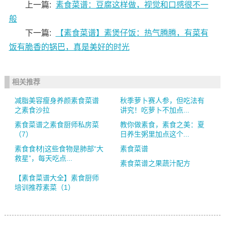
上一篇:
素食菜谱：豆腐这样做，视觉和口感很不一
般
下一篇:
【素食菜谱】素煲仔饭：热气腾腾，有菜有
饭有脆香的锅巴，真是美好的时光
相关推荐
减脂美容瘦身养颜素食菜谱
秋季萝卜赛人参，但吃法有
之素食沙拉
讲究！吃萝卜不加点...
素食菜谱之素食厨师私房菜
教你做素食，素食之美：夏
（7）
日养生粥里加点这个...
素食食材|这些食物是肺部“大
素食菜谱
救星”，每天吃点...
素食菜谱之果蔬汁配方
【素食菜谱大全】素食厨师
培训推荐素菜（1）