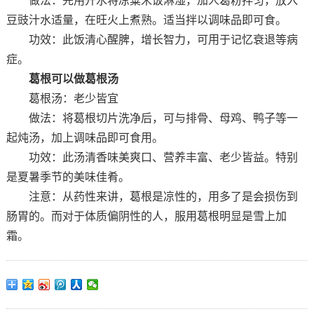
做法：先用开水将凉粟米饭淋湿，加人葛粉拌匀，放入
豆豉汁水适量，在旺火上煮熟。适当拌以调味品即可食。
功效：此饭清心醒脾，增长智力，可用于记忆衰退等病
症。
葛根可以做葛根汤
葛根汤：老少皆宜
做法：将葛根切片洗净后，可与排骨、母鸡、鸭子等一
起炖汤，加上调味品即可食用。
功效：此汤清香味美爽口、营养丰富、老少皆益。特别
是夏暑季节的美味佳肴。
注意：从药性来讲，葛根是凉性的，用多了是会损伤到
肠胃的。而对于体质偏阴性的人，服用葛根明显是雪上加
霜。