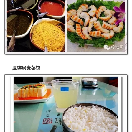
厚德居素菜馆