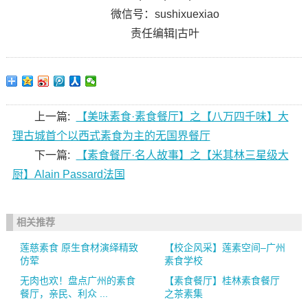
微信号：sushixuexiao
责任编辑|古叶
上一篇:
【美味素食·素食餐厅】之【八万四千味】大
理古城首个以西式素食为主的无国界餐厅
下一篇:
【素食餐厅·名人故事】之【米其林三星级大
厨】Alain Passard法国
相关推荐
莲慈素食 原生食材演绎精致
【校企风采】莲素空间–广州
仿荤
素食学校
无肉也欢！盘点广州的素食
【素食餐厅】桂林素食餐厅
餐厅，亲民、利众 ...
之茶素集