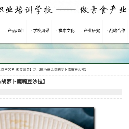
产品超市
学校风采
禅素文化
产业研究
战略合作
素食主义者·素食菜谱】之【摩洛哥风味胡萝卜鹰嘴豆沙拉】
味胡萝卜鹰嘴豆沙拉】