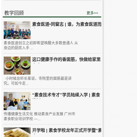
教学回顾
更多>>
素食医道•同窗志 | 谁，为素食医道而
来...
素食医道创立之初即希望唤醒大多数普通人 从
身边的厨房入手 ...
这口健康手作的香面筋，快做给家里
人吃...
小时候总听长辈说，寺院里的面筋最是讲
究。可如今走...
“素食技术专才”学员陆续入学 | 素食
烹饪...
传播健康生活文化 推动素食产业发展 广州市
素食职业培训学校 —...
开学啦 | 素食学校龙年正式开学暨“素
食...