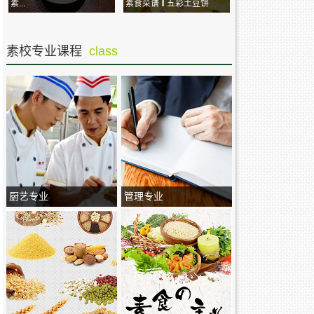
素...
素食菜谱 ‖ 五彩土豆饼
素校专业课程
class
厨艺专业
管理专业