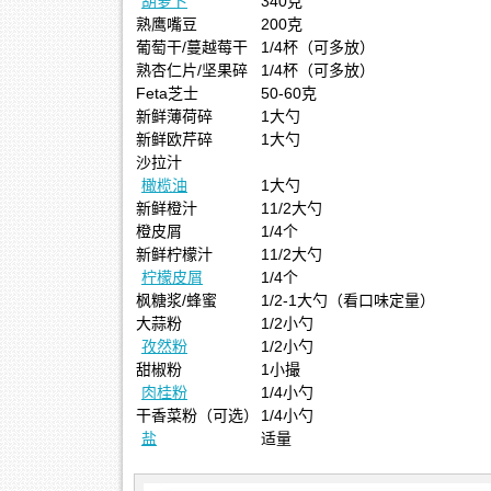
胡萝卜
340克
熟鹰嘴豆
200克
葡萄干/蔓越莓干
1/4杯（可多放）
熟杏仁片/坚果碎
1/4杯（可多放）
Feta芝士
50-60克
新鲜薄荷碎
1大勺
新鲜欧芹碎
1大勺
沙拉汁
橄榄油
1大勺
新鲜橙汁
11/2大勺
橙皮屑
1/4个
新鲜柠檬汁
11/2大勺
柠檬皮屑
1/4个
枫糖浆/蜂蜜
1/2-1大勺（看口味定量）
大蒜粉
1/2小勺
孜然粉
1/2小勺
甜椒粉
1小撮
肉桂粉
1/4小勺
干香菜粉（可选）
1/4小勺
盐
适量