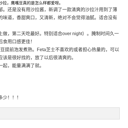
沙拉，鹰嘴豆真的是怎么样都爱呀。
浓郁。还是没有用沙拉酱，新调了一款清爽的沙拉汁用到了薄
的味道，香甜爽口，又清新，绝对不会觉得油腻。适合没有
，第二天吃最好。特别适合over night）。腌制时间久一
后食用口感更佳！
嘴豆提前泡发煮熟。Feta芝士不喜欢的或者担心热量的，可以
应该是很好找的，放了以后很清爽的。
一起，能量满满了就。
多少！！！