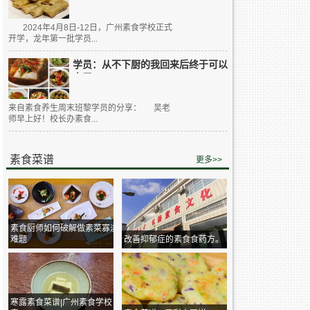
2024年4月8日-12日，广州素食学校正式
开学，龙年第一批学员...
学员：从不下厨的我回来后终于可以
大展...
来自素食养生周末班黎学员的分享： 吴老
师早上好！校长办素食...
素食菜谱
更多>>
素食厨师如何破解做素菜寡淡
难题
改善抑郁症的素食食药方。
寒露素食菜谱|广州素食学校