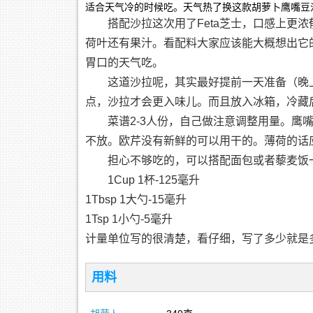
适合天气冷的时候吃。天气热了换这款胡萝卜鹰嘴豆
搭配沙拉这次用了Feta芝士，口感上更
荷叶还有果汁。看配料大家应该能大概想出它
胃口的天气吃。
这道沙拉呢，其实最好提前一天准备（晚上做
点，沙拉才会更入味儿。而且放入冰箱，冷藏
菜谱2-3人份，自己做注意调整用量。鹰
不放。欧芹没有新鲜的可以用干的。薄荷的话
担心不够吃的，可以搭配面包或者藜麦饭
1Cup 1杯-125毫升
1Tbsp 1大勺-15毫升
1Tsp 1小勺-5毫升
计量单位写的很清楚，看仔细，写了多少就是
用料