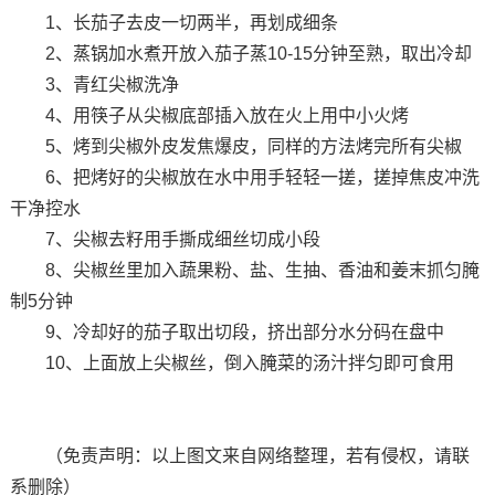
1、长茄子去皮一切两半，再划成细条
2、蒸锅加水煮开放入茄子蒸10-15分钟至熟，取出冷却
3、青红尖椒洗净
4、用筷子从尖椒底部插入放在火上用中小火烤
5、烤到尖椒外皮发焦爆皮，同样的方法烤完所有尖椒
6、把烤好的尖椒放在水中用手轻轻一搓，搓掉焦皮冲洗
干净控水
7、尖椒去籽用手撕成细丝切成小段
8、尖椒丝里加入蔬果粉、盐、生抽、香油和姜末抓匀腌
制5分钟
9、冷却好的茄子取出切段，挤出部分水分码在盘中
10、上面放上尖椒丝，倒入腌菜的汤汁拌匀即可食用
（免责声明：以上图文来自网络整理，若有侵权，请联
系删除）