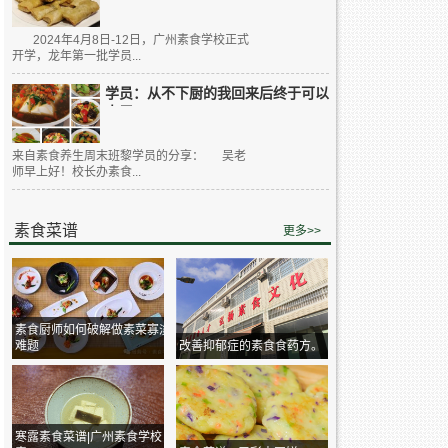
2024年4月8日-12日，广州素食学校正式
开学，龙年第一批学员...
学员：从不下厨的我回来后终于可以
大展...
来自素食养生周末班黎学员的分享： 吴老
师早上好！校长办素食...
素食菜谱
更多>>
素食厨师如何破解做素菜寡淡
难题
改善抑郁症的素食食药方。
寒露素食菜谱|广州素食学校