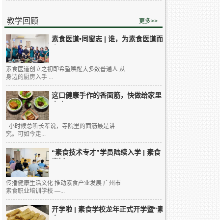
教学回顾
更多>>
素食医道•同窗志 | 谁，为素食医道而
来...
素食医道创立之初即希望唤醒大多数普通人 从
身边的厨房入手 ...
这口健康手作的香面筋，快做给家里
人吃...
小时候总听长辈说，寺院里的面筋最是讲
究。可如今走...
“素食技术专才”学员陆续入学 | 素食
烹饪...
传播健康生活文化 推动素食产业发展 广州市
素食职业培训学校 —...
开学啦 | 素食学校龙年正式开学暨“素
食...