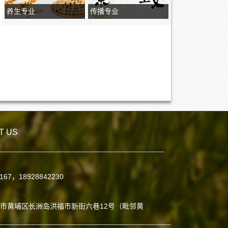
养生专业
传播专业
T US
7167，18928842230
：
市黄埔区长洲岛洪福市新街六巷12号（毗邻黄