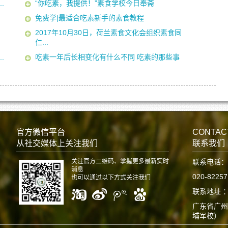
.
“你吃素，我提供！”素食学校今日奉斋
免费学|最适合吃素新手的素食教程
2017年10月30日，荷兰素食文化会组织素食同
仁...
.
吃素一年后长相变化有什么不同 吃素的那些事
官方微信平台
CONTAC
从社交媒体上关注我们
联系我们
关注官方二维码、掌握更多最新实时
联系电话：
消息
020-8225
也可以通过以下方式关注我们
联系地址 
广东省广州
埔军校）