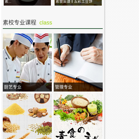
素...
素食菜谱 ‖ 五彩土豆饼
素校专业课程
class
厨艺专业
管理专业