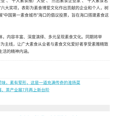
业”、“十大素食推广大使”、“杰出素食企业家”、“十大素食名
名厨”六大奖项，表彰为素食博爱文化作出贡献的企业和个人，树
展“中国第一素食城市”海口的倡议投票，旨在海口搭建素食这
体，内容丰富、深度演绎、多元呈现素食文化。同期将举
、茶为主线，让广大素食从业者与素食文化爱好者享受素雅精致
生活的精神内涵。
荤味，素有荤形，这是一道充满传奇的淮扬菜
展、茶产业展7月再上新台阶