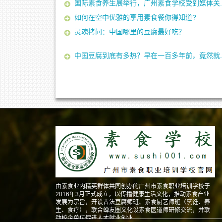
国际素食养生展举行，广州素食学校受到媒体关..
如何在空中优雅的享用素食餐你得知道?
灵魂拷问：中国哪里的豆腐最好吃？
中国豆腐到底有多热？早在一百多年前，竟然就..
由素食业内精英群体共同创办的广州市素食职业培训学校于
2016年3月正式成立，以传播健康生活文化，推动素食产业
发展为宗旨，开设古法豆腐师班、素食厨艺师班（烹饪、养
生、食疗），联合蝉友圈文化设素食医道师研修交流，并联
动校企单位促进人才就业创业。