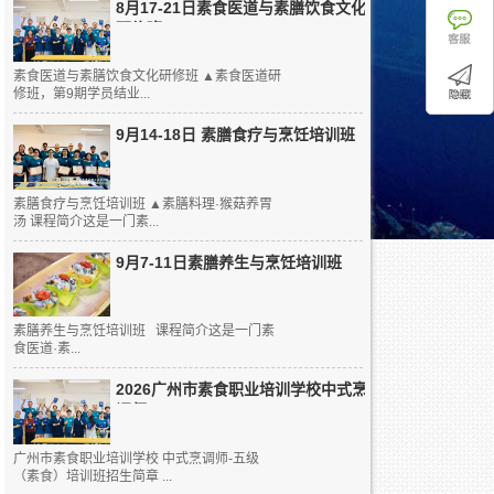
8月17-21日素食医道与素膳饮食文化
研修班
素食医道与素膳饮食文化研修班 ▲素食医道研
修班，第9期学员结业...
9月14-18日 素膳食疗与烹饪培训班
素膳食疗与烹饪培训班 ▲素膳料理·猴菇养胃
汤 课程简介这是一门素...
9月7-11日素膳养生与烹饪培训班
素膳养生与烹饪培训班 课程简介这是一门素
食医道·素...
2026广州市素食职业培训学校中式烹
调师...
广州市素食职业培训学校 中式烹调师-五级
（素食）培训班招生简章 ...