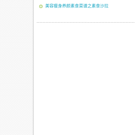
美容瘦身养颜素食菜谱之素食沙拉