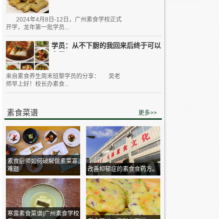
2024年4月8日-12日，广州素食学校正式
开学，龙年第一批学员...
学员：从不下厨的我回来后终于可以
大展...
来自素食养生周末班黎学员的分享： 吴老
师早上好！校长办素食...
素食菜谱
更多>>
素食厨师如何破解做素菜寡淡
难题
改善抑郁症的素食食药方。
寒露素食菜谱|广州素食学校