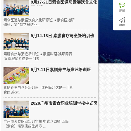
8月17-21日素食医道与素膳饮食文化
研修班
素食医道与素膳饮食文化研修班 ▲素食医道研
修班，第9期学员结业...
9月14-18日 素膳食疗与烹饪培训班
素膳食疗与烹饪培训班 ▲素膳料理·猴菇养胃
汤 课程简介这是一门素...
9月7-11日素膳养生与烹饪培训班
素膳养生与烹饪培训班 课程简介这是一门素
食医道·素...
2026广州市素食职业培训学校中式烹
调师...
广州市素食职业培训学校 中式烹调师-五级
（素食）培训班招生简章 ...