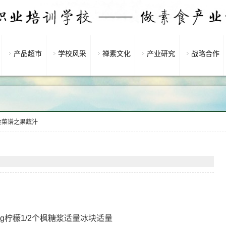
产品超市
学校风采
禅素文化
产业研究
战略合作
食菜谱之果蔬汁
g柠檬1/2个枫糖浆适量冰块适量