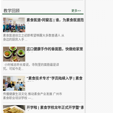
教学回顾
更多>>
素食医道•同窗志 | 谁，为素食医道而
来...
素食医道创立之初即希望唤醒大多数普通人 从
身边的厨房入手 ...
这口健康手作的香面筋，快做给家里
人吃...
小时候总听长辈说，寺院里的面筋最是讲
究。可如今走...
“素食技术专才”学员陆续入学 | 素食
烹饪...
传播健康生活文化 推动素食产业发展 广州市
素食职业培训学校 —...
开学啦 | 素食学校龙年正式开学暨“素
食...