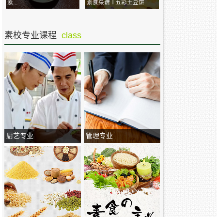
素...
素食菜谱 ‖ 五彩土豆饼
素校专业课程
class
厨艺专业
管理专业