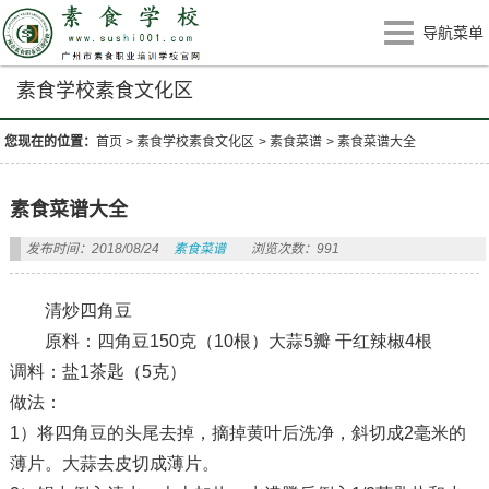
导航菜单
素食学校素食文化区
您现在的位置：
首页
>
素食学校素食文化区
>
素食菜谱
>
素食菜谱大全
素食菜谱大全
发布时间：2018/08/24
素食菜谱
浏览次数：991
清炒四角豆
原料：四角豆150克（10根）大蒜5瓣 干红辣椒4根
调料：盐1茶匙（5克）
做法：
1）将四角豆的头尾去掉，摘掉黄叶后洗净，斜切成2毫米的
薄片。大蒜去皮切成薄片。