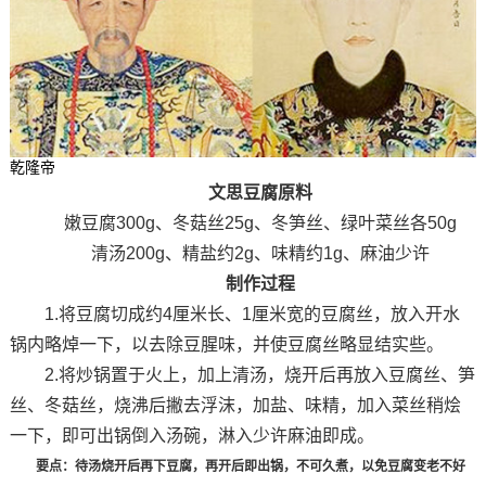
乾隆帝
文思豆腐原料
嫩豆腐300g、冬菇丝25g、冬笋丝、绿叶菜丝各50g
清汤200g、精盐约2g、味精约1g、麻油少许
制作过程
1.将豆腐切成约4厘米长、1厘米宽的豆腐丝，放入开水
锅内略焯一下，以去除豆腥味，并使豆腐丝略显结实些。
2.将炒锅置于火上，加上清汤，烧开后再放入豆腐丝、笋
丝、冬菇丝，烧沸后撇去浮沫，加盐、味精，加入菜丝稍烩
一下，即可出锅倒入汤碗，淋入少许麻油即成。
要点：待汤烧开后再下豆腐，再开后即出锅，不可久煮，以免豆腐变老不好