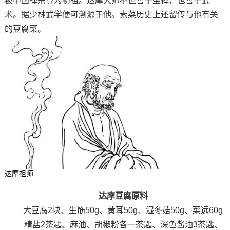
被中国禅宗尊为初祖。达摩大师不但善于坐禅，也善于武
术。据少林武学便可溯源于他。素菜历史上还留传与他有关
的豆腐菜。
达摩祖师
达摩豆腐原料
大豆腐2块、生筋50g、黄耳50g、湿冬菇50g、菜远60g
精盐2茶匙、麻油、胡椒粉各一茶匙、深色酱油3茶匙、