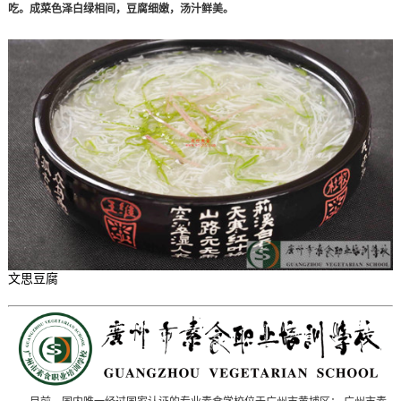
吃。成菜色泽白绿相间，豆腐细嫩，汤汁鲜美。
文思豆腐