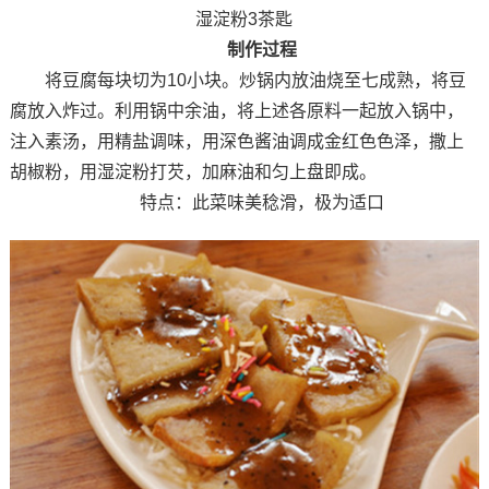
湿淀粉3茶匙
制作过程
将豆腐每块切为10小块。炒锅内放油烧至七成熟，将豆
腐放入炸过。利用锅中余油，将上述各原料一起放入锅中，
注入素汤，用精盐调味，用深色酱油调成金红色色泽，撒上
胡椒粉，用湿淀粉打芡，加麻油和匀上盘即成。
特点：此菜味美稔滑，极为适口