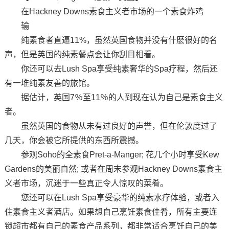
在Hackney Downs素食主义者市场的一个素食炸鸡
输
纯素食者直逼11%，虽然英国食物并没有什麽很好的名
声，但是英国的纯素餐点会让你刮目相看。
你还可以去Lush Spa享受纯素奢华的Spa疗程，然后还
有一堆纯素友善的旅馆。
据估计，英国7％至11％的人到现在认为自己是素食主义
者。
虽然英国的食物从未有过良好的声誉，但在伦敦度过了
几天，你会被它所提供的东西所震撼。
参观Soho的全素食Pret-a-Manger; 花几个小时享受Kew
Gardens的美丽自然; 或者在周末参观Hackney Downs素食主
义者市场，沉迷于一些真正令人惊叹的菜肴。
您还可以在Lush Spa享受豪华的纯素水疗体验，或者入
住素食主义者酒店。如果想自己烹饪素食佳肴，所有主要连
锁超市都有自己的素食产品系列，都非常适合烹饪自己的美