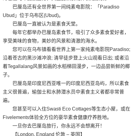
巴厘岛还有全世界第一间纯素电影院：「Paradiso
Ubud」位于乌布区(Ubud)。
巴厘岛一直被认为是素食天堂。
每年它都举办巴厘岛素食节，吸引了众多素食爱好者，
享受美味的食物，美妙的风景和清澈的海水。
您可以在乌布镇看看世界上第一家纯素电影院Paradiso;
沿着苍古的黑沙滩冲浪; 清早徒步登上火山观看日出; 或者沿
着Tegallalang风景如画的水稻梯田漫步，一边品尝新鲜的椰
子。
巴厘岛是印度尼西亚唯一的印度尼西亚岛屿，所以素食
主义很普遍，瑜伽士和水肺潜水员中素食主义者都非常普
遍。
您甚至可以入住Swasti Eco Cottages等生态小屋，或在
Fivelements体验全方位的豪华素食健康疗养胜地。
一旦你去巴厘岛旅行，你永远不会想离开！
【London, England 伦敦 – 英国】