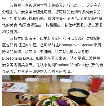
波特兰一直被评为世界上最纯素的城市之一 ，这是有充
分理由的。素食菜单随处可见，您可以品尝到许多纯素食品
等，如素食通心粉和奶酪，烧烤排骨和汉堡包; 全素食高档餐
馆的美食; 和素食奶酪店，甜甜圈店，精酿啤酒吧，提基酒吧
和纹身店。
波特兰距离海岸，山地徒步旅行和可以参观的动物保护
区也只有很短的车程。您可以前往Homegrown Smoker享用
舒适的食物，品尝Doe甜甜圈，品尝有机融合菜肴的
Blossoming Lotus。如果您在夏天来访，请不要错过波特兰
素食啤酒和美食节。在秋季访问Portland VegFest尝试新的素
食品牌，并享受一组鼓舞人心的音乐表演。