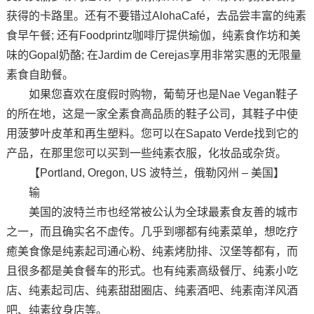
获得的卡路里。还有不要错过AlohaCafé，去品尝丰富的纯素
食早午餐; 还有Foodprintz咖啡厅提供瑜伽，纯素食作坊和美
味的Gopal奶酪; 在Jardim de Cerejas享用非常实惠的无限量
素食自助餐。
如果您喜欢在度假时购物，葡萄牙也是Nae Vegan鞋子
的所在地，这是一家全素食高品质的鞋子公司，其鞋子中使
用菠萝叶皮革和再生塑料。您可以在Sapato Verde找到它的
产品，在那里您可以买到一些纯素衣服，化妆品或杂货。
【Portland, Oregon, US 波特兰，俄勒冈州 – 美国】
输
美国的波特兰市也经常被公认为全球最素食友善的城市
之一，而且确实名不虚传。几乎到哪都有纯素菜单，想吃疗
癒美食像是纯素起司通心粉、纯素烤肋排、汉堡等都有，而
且很多都是美食餐车的形式。也有纯素高级餐厅、纯素小吃
店、纯素起司店、纯素甜甜圈店、纯素酒吧、纯素南洋风酒
吧、纯素纹身店等。