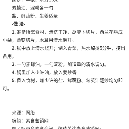
素蠔油、淀粉各一勺
盐、鲜蔬粉、生姜适量
-做 法-
1.
准备所需食材，清洗干净，胡萝卜切片，西兰花掰成
小朵，蘑菇切片，木耳用清水泡开。
2.
锅中放上清水烧开；倒入青菜，热水焯烫5分钟，捞出
备用。
3.
一勺素蠔油，一勺淀粉，加适量的清水调匀。
4.
锅里加入少许油，放入姜炒香
5.
倒入食材，加少许的盐、鲜蔬粉、勾芡汁翻炒均匀即
可。
来源：网络
编辑：素食营销网
想了解更多素食资讯，敬请关注素食营销网~