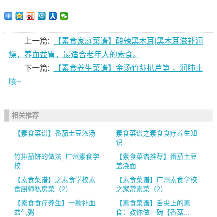
上一篇:
【素食家庭菜谱】酸辣黑木耳|黑木耳滋补润
燥，养血益胃，最适合老年人的素食。
下一篇:
【素食养生菜谱】金汤竹荪扒芦笋 ，润肺止
咳~
相关推荐
【素食菜谱】番茄土豆浓汤
素食菜谱之素食食疗养生知
识
竹排茄饼的做法_广州素食学
【素食菜谱推荐】番茄土豆
校
盖浇面
【素食菜谱】之素食学校素
【素食菜谱】广州素食学校
食厨师私房菜（2）
之家常素菜（2）
【素食食疗养生】一款补血
【素食菜谱】舌尖上的素
益气粥
食：教你做一碗【香菇...