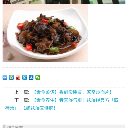
上一篇:
【素食菜谱】香到没朋友，家常炒面片！
下一篇:
【素食养生】春天湿气重！祛湿经典方「四
神汤」，1碗祛湿又健脾！
相关推荐