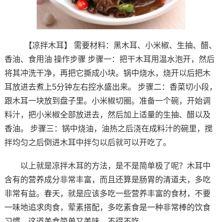
【凉拌木耳】
需要材料：黑木耳、小米椒、生抽、醋、
香油、食用油
操作步骤
步骤一：把干木耳用温水泡开，然后
将其冲洗干净，再把它撕成小块。锅中烧水，烧开以后把木
耳放进去煮上5分钟左右控水盛出来。
步骤二：香菜切小段，
跟木耳一块放到盘子里。小米椒切圈。准备一个碗，开始调
料汁，把小米椒全部放进去，然后加上适量的生抽、醋以及
香油。
步骤三：锅中烧油，油热之后浇在成料汁的碗里，搅
拌均匀之后倒进木耳中拌匀以后就可以开吃了。
以上就是凉拌木耳的方法，是不是简单极了呢？木耳中
含有的营养成分非常丰富，而且还算是肠胃的清道夫，多吃
非常有益。春天，就是应该多吃一些营养丰富的食材，不要
一味地追求肉食，荤素搭配，多吃素食是一种非常棒的饮食
习惯。这道美食简单又美味，不得不吃。